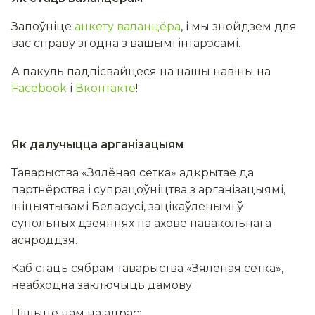
Запоўніце
анкету валанцёра
, і мы знойдзем для
вас справу згодна з вашымі інтарэсамі.
А пакуль падпісвайцеся на нашы навіны на
Facebook
і
Вконтакте
!
Як далучыцца арганізацыям
Таварыства «Зялёная сетка» адкрытае да
партнёрства і супрацоўніцтва з арганізацыямі,
ініцыятывамі Беларусі, зацікаўленымі ў
супольных дзеяннях па ахове навакольнага
асяроддзя.
Каб стаць сябрам таварыства «Зялёная сетка»,
неабходна заключыць дамову.
Пішыце нам на адрас: