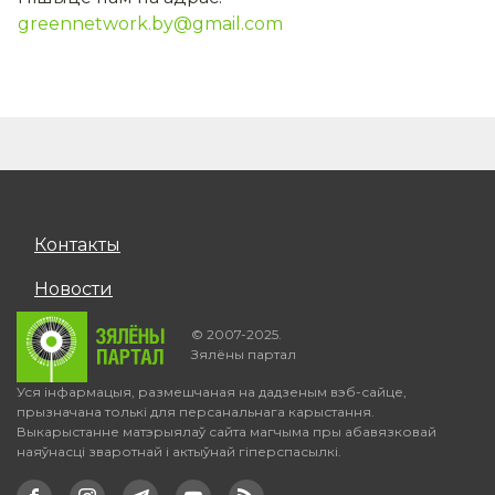
greennetwork.by@gmail.com
Контакты
Новости
© 2007-2025.
Зялёны партал
Уся інфармацыя, размешчаная на дадзеным вэб-сайце,
прызначана толькі для персанальнага карыстання.
Выкарыстанне матэрыялаў сайта магчыма пры абавязковай
наяўнасці зваротнай і актыўнай гіперспасылкі.