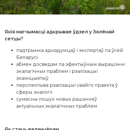
Якія магчымасці адкрывае ўдзел у Зялёнай
сетцы?
падтрымка аднадумцаў і экспертаў па ўсёй
Беларусі
абмен досведам па эфектыўным вырашэнні
экалагічных праблем і рэалізацыі
экаініцыятыў
перспектыва рэалізацыі свайго праекта ў
сферы экалогіі
сумесны пошук новых рашэнняў
актуальных экалагічных праблем
Як стаць валанцёрам