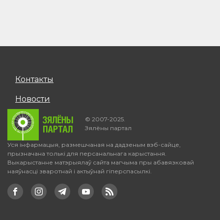
Контакты
Новости
© 2007-2025.
Зялёны партал
Уся інфармацыя, размешчаная на дадзеным вэб-сайце,
прызначана толькі для персанальнага карыстання.
Выкарыстанне матэрыялаў сайта магчыма пры абавязковай
наяўнасці зваротнай і актыўнай гіперспасылкі.