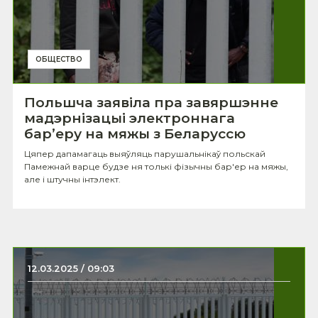
ОБЩЕСТВО
Польшча заявіла пра завяршэнне
мадэрнізацыі электроннага
бар’еру на мяжы з Беларуссю
Цяпер дапамагаць выяўляць парушальнікаў польскай
Памежнай варце будзе ня толькі фізычны бар'ер на мяжы,
але і штучны інтэлект.
12.03.2025 / 09:03