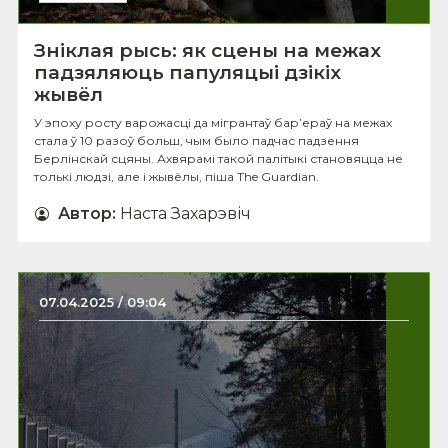
Зніклая рысь: як сцены на межах
падзяляюць папуляцыі дзікіх
жывёл
У эпоху росту варожасці да мігрантаў бар’ераў на межах
стала ў 10 разоў больш, чым было падчас падзення
Берлінскай сцяны. Ахвярамі такой палітыкі становяцца не
толькі людзі, але і жывёлы, піша The Guardian.
Автор
:
Наста Захарэвіч
07.04.2025 / 09:04