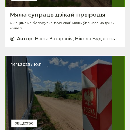
Мяжа супраць дзікай прыроды
Як сцяна на беларуска-польскай мяжы ўплывае на дзікіх
жывёл.
Автор
:
Наста Захарэвіч, Нікола Будзінска
14.11.2025 / 10:11
ОБЩЕСТВО