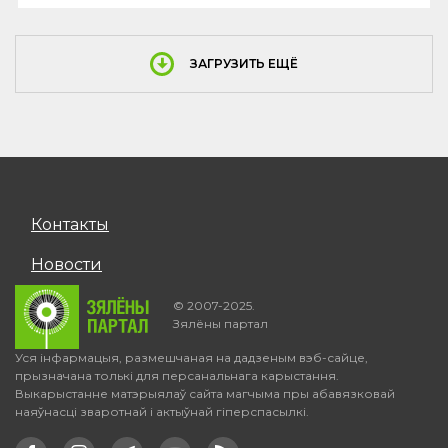
ЗАГРУЗИТЬ ЕЩЁ
Контакты
Новости
© 2007-2025.
Зялёны партал
Уся інфармацыя, размешчаная на дадзеным вэб-сайце,
прызначана толькі для персанальнага карыстання.
Выкарыстанне матэрыялаў сайта магчыма пры абавязковай
наяўнасці зваротнай і актыўнай гіперспасылкі.