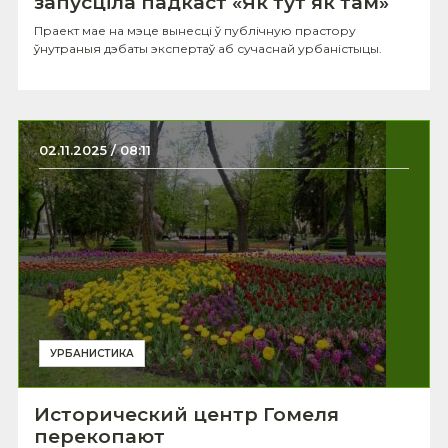
запусціла падкаст «Як тут як там»
Праект мае на мэце вынесці ў публічную прастору
ўнутраныя дэбаты экспертаў аб сучаснай урбаністыцы.
02.11.2025 / 08:11
УРБАНИСТИКА
Исторический центр Гомеля
перекопают