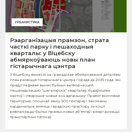
УРБАНИСТИКА
Рэарганізацыя прамзон, страта
часткі парку і пешаходныя
кварталы: у Віцебску
абмяркоўваюць новы план
гістарычнага цэнтра
У Віцебску вынеслі на грамадскае абмеркаванне дэталёвы
план развіцця гістарычнага цэнтра горада да 2035 года, які
прадугледжвае вынас буйных вытворчасцей,
пешахадызацыю "шагалаўскіх" кварталаў, будаўніцтва
мастоў і стварэнне новых зон адпачынку. Праект ахоплівае
тэрыторыю плошчай звыш 500 гектараў і закліканы
кардынальна змяніць гарадскую прастору за кошт
рэвіталізацыі былых прамысловых аб'ектаў і рэарганізацыі
транспартных патокаў.