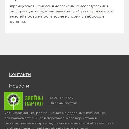
Французская Комиссия независимых исследований и
информации о радиоактивности требует от российских
властей прозрачности после истории с выбросом
рутения.
Контакты
Новости
© 2007-2025.
Зялёны партал
Уся інфармацыя, размешчаная на дадзеным вэб-сайце,
прызначана толькі для персанальнага карыстання.
Выкарыстанне матэрыялаў сайта магчыма пры абавязковай
наяўнасці зваротнай і актыўнай гіперспасылкі.