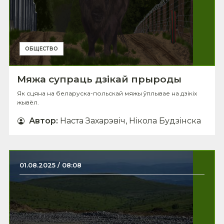
ОБЩЕСТВО
Мяжа супраць дзікай прыроды
Як сцяна на беларуска-польскай мяжы ўплывае на дзікіх
жывёл.
Автор
:
Наста Захарэвіч, Нікола Будзінска
01.08.2025 / 08:08