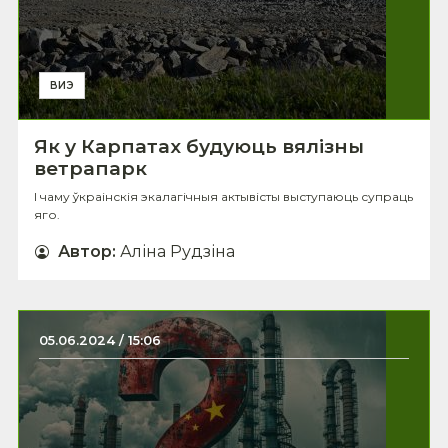
ВИЭ
Як у Карпатах будуюць вялізны
ветрапарк
І чаму ўкраінскія экалагічныя актывісты выступаюць супраць
яго.
Автор
:
Аліна Рудзіна
05.06.2024 / 15:06