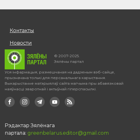
Контакты
Новости
© 2007-2025.
Зялёны партал
Уся інфармацыя, размешчаная на дадзеным вэб-сайце,
прызначана толькі для персанальнага карыстання.
Выкарыстанне матэрыялаў сайта магчыма пры абавязковай
наяўнасці зваротнай і актыўнай гіперспасылкі.
Рэдактар Зялёнага
партала:
greenbelarus.editor@gmail.com