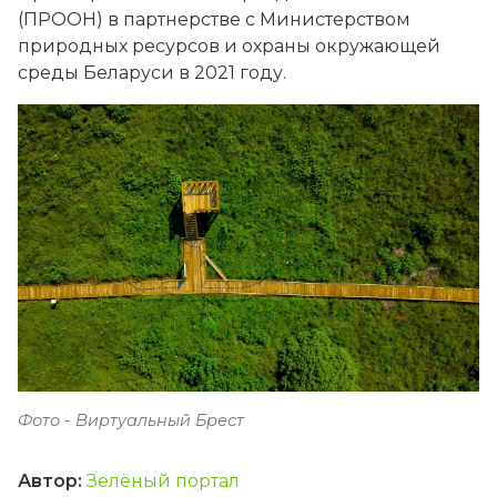
(ПРООН) в партнерстве с Министерством
природных ресурсов и охраны окружающей
среды Беларуси в 2021 году.
Фото - Виртуальный Брест
Автор
:
Зелёный портал