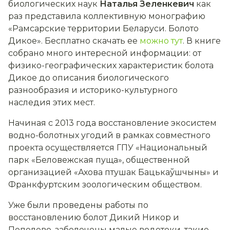
биологических наук
Наталья Зеленкевич
как
раз представила коллективную монографию
«Рамсарские территории Беларуси. Болото
Дикое». Бесплатно скачать ее
можно тут
. В книге
собрано много интересной информации: от
физико-географических характеристик болота
Дикое до описания биологического
разнообразия и историко-культурного
наследия этих мест.
Начиная с 2013 года восстановление экосистем
водно-болотных угодий в рамках совместного
проекта осуществляется ГПУ «Национальный
парк «Беловежская пуща», общественной
организацией «Ахова птушак Бацькаўшчыны» и
Франкфуртским зоологическим обществом.
Уже были проведены работы по
восстановлению болот Дикий Никор и
Попелево, заболочены малые водотоки, такие