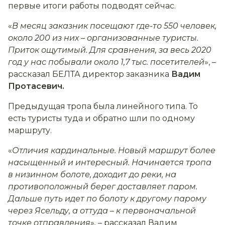
первые итоги работы подводят сейчас.
«
В месяц заказник посещают где-то 550 человек,
около 200 из них
–
организованные туристы.
Приток ощутимый. Для сравнения, за весь 2020
год у нас побывали около 1,7 тыс. посетителей
», –
рассказал БЕЛТА директор заказника
Вадим
Протасевич.
Предыдущая тропа была линейного типа. То
есть туристы туда и обратно шли по одному
маршруту.
«
Отличия кардинальные. Новый маршрут более
насыщенный и интересный. Начинается тропа
в низинном болоте, доходит до реки, на
противоположный берег доставляет паром.
Дальше путь идет по болоту к другому парому
через Ясельду, а оттуда
–
к первоначальной
точке отправления
»
,
– рассказал Вадим