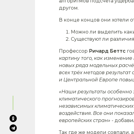
алгоритмов подсчёта ущерба.
другом.
В конце концов они хотели о
Можно ли выделить как
Существуют ли различия 
Профессор
Ричард Беттс
го
картину того, как изменени
новых ряда модельных расчё
всех трёх методов результат
и Центральной Европе повыш
«Наши результаты особенно з
климатического прогнозиров
независимых климатических с
воздействия. Все они показ
европейских стран» -
добав
Так где же модели совпали, а