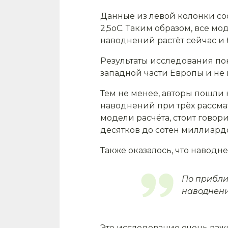
Данные из левой колонки соо
2,5оС. Таким образом, все м
наводнений растёт сейчас и 
Результаты исследования по
западной части Европы и не 
Тем не менее, авторы пошл
наводнений при трёх рассма
модели расчёта, стоит говор
десятков до сотен миллиардо
Также оказалось, что наводн
По прибли
наводнени
Это исследование очень важ