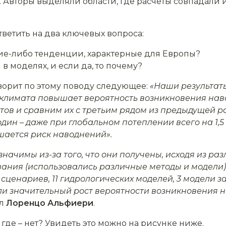
 Авторы выделяли области, где расчёты совпадали 
тветить на два ключевых вопроса:
ие-либо тенденции, характерные для Европы?
в моделях, и если да, то почему?
ворит по этому поводу следующее:
«Наши результат
е климата повышает вероятность возникновения на
тов и сравним их с третьим рядом из предыдущей р
 один – даже при глобальном потеплении всего на 1,
ается риск наводнений».
начимы из-за того, что они получены, исходя из ра
ания (использовались различные методы и модели).
ценариев, 11 гидрологических моделей, 3 модели з
али значительный рост вероятности возникновения 
ил
Лоренцо Альфиери
.
 где – нет? Увидеть это можно на рисунке ниже.