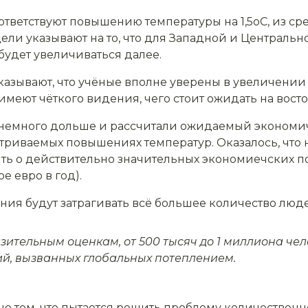
тветствуют повышению температуры на 1,5оС, из сред
одели указывают на то, что для Западной и Централь
будет увеличиваться далее.
казывают, что учёные вполне уверены в увеличении
имеют чёткого видения, чего стоит ожидать на восто
и немного дольше и рассчитали ожидаемый экономи
триваемых повышениях температур. Оказалось, что
ить о действительно значительных экономиечских по
е евро в год).
ения будут затрагивать всё большее количество люд
зительным оценкам, от 500 тысяч до 1 миллиона чел
й, вызванных глобальных потеплением.
но тем, что пытается решить проблему количествен