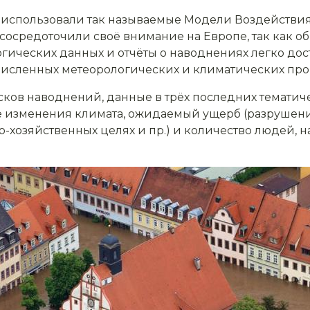
 использовали так называемые Модели Воздействия,
осредоточили своё внимание на Европе, так как об
ических данных и отчёты о наводнениях легко досту
исленных метеорологических и климатических про
ков наводнений, данные в трёх последних тематич
 изменения климата, ожидаемый ущерб (разрушени
о-хозяйственных целях и пр.) и количество людей, 