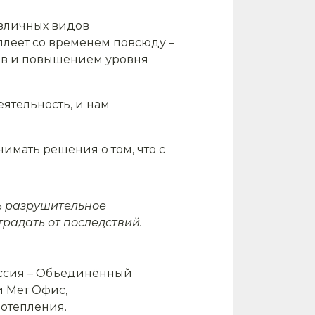
азличных видов
плеет со временем повсюду –
дов и повышением уровня
ятельность, и нам
имать решения о том, что с
ть разрушительное
традать от последствий.
ссия – Объединённый
и Мет Офис,
потепления.