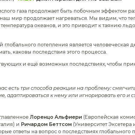
слого газа продолжает быть побочным эффектом р
наш мир продолжает нагреваться. Мы видим, что те
и температура океанов, и это приводит к таянию ль
й глобального потепления является человеческая де
ть, каковы последствия этого процесса.
твующих и ещё возможных последствиях, чтобы прин
 нас есть три способа реакции на проблему: смягчи
е, адаптироваться к нему или игнорировать его и с
зглавленное
Лоренцо Альфиери
(Европейская коми
талия) и
Ричардом Беттсом
(Университет Эксетера 
рые ответы на вопрос о последствиях глобального 