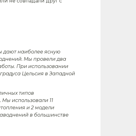
или не совпадали друг с
ы дают наиболее ясную
воднений. Мы провели два
аботы. При использовании
5 градуса Цельсия в Западной
зличных типов
 Мы использовали 11
атопления и 2 модели
наводнений в большинстве