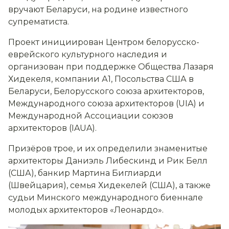
вручают Беларуси, на родине известного
супрематиста.
Проект инициирован Центром белорусско-
еврейского культурного наследия и
организован при поддержке Общества Лазаря
Хидекеля, компании А1, Посольства США в
Беларуси, Белорусского союза архитекторов,
Международного союза архитекторов (UIA) и
Международной Ассоциации союзов
архитекторов (IAUA).
Призёров трое, и их определили знаменитые
архитекторы Даниэль Либескинд и Рик Белл
(США), банкир Мартина Биглиарди
(Швейцария), семья Хидекелей (США), а также
судьи Минского международного биеннале
молодых архитекторов «Леонардо».