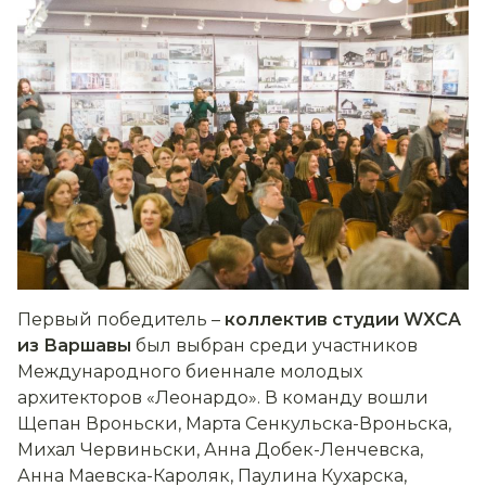
Первый победитель –
коллектив студии WXCA
из Варшавы
был выбран среди участников
Международного биеннале молодых
архитекторов «Леонардо». В команду вошли
Щепан Вроньски, Марта Сенкульска-Вроньска,
Михал Червиньски, Анна Добек-Ленчевска,
Анна Маевска-Кароляк, Паулина Кухарска,