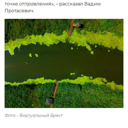
точке отправления
»
,
– рассказал Вадим
Протасевич.
Фото - Виртуальный Брест