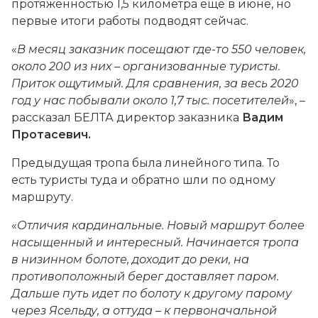
протяженностью 1,5 километра еще в июне, но
первые итоги работы подводят сейчас.
«
В месяц заказник посещают где-то 550 человек,
около 200 из них
–
организованные туристы.
Приток ощутимый. Для сравнения, за весь 2020
год у нас побывали около 1,7 тыс. посетителей
», –
рассказал БЕЛТА директор заказника
Вадим
Протасевич.
Предыдущая тропа была линейного типа. То
есть туристы туда и обратно шли по одному
маршруту.
«
Отличия кардинальные. Новый маршрут более
насыщенный и интересный. Начинается тропа
в низинном болоте, доходит до реки, на
противоположный берег доставляет паром.
Дальше путь идет по болоту к другому парому
через Ясельду, а оттуда
–
к первоначальной