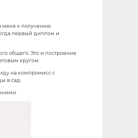
а меня к получению
 когда первый диплом и
ого общего. Это и построение
етовым кругом.
 иду на компромисс с
ы в сад.
шними.