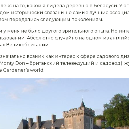
лекс на то, какой я видела деревню в Беларуси. У 
дом исторически связаны не самые лучшие ассоциац
зом передались следующим поколениям.
у меня не было другого зрительного опыта. Но инт
ьзовании. Абсолютно случайно на одном из английс
ах Великобритании.
значально возник как интерес к сфере садового диз
onty Don – британский телеведущий и садовод), жур
 Gardener’s world.