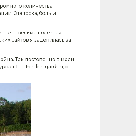
огромного количества
ии. Эта тоска, боль и
ернет – весьма полезная
ких сайтов я зацепилась за
айна. Так постепенно в моей
нал Тhe English garden, и