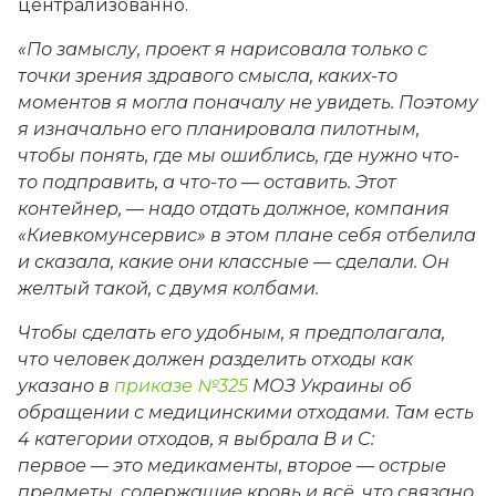
централизованно.
«По замыслу, проект я нарисовала только с
точки зрения здравого смысла, каких-то
моментов я могла поначалу не увидеть. Поэтому
я изначально его планировала пилотным,
чтобы понять, где мы ошиблись, где нужно что-
то подправить, а что-то — оставить. Этот
контейнер, — надо отдать должное, компания
«Киевкомунсервис» в этом плане себя отбелила
и сказала, какие они классные — сделали. Он
желтый такой, с двумя колбами.
Чтобы сделать его удобным, я предполагала,
что человек должен разделить отходы как
указано в
приказе №325
МОЗ Украины об
обращении с медицинскими отходами. Там есть
4 категории отходов, я выбрала B и C:
первое — это медикаменты, второе — острые
предметы, содержащие кровь и всё, что связано