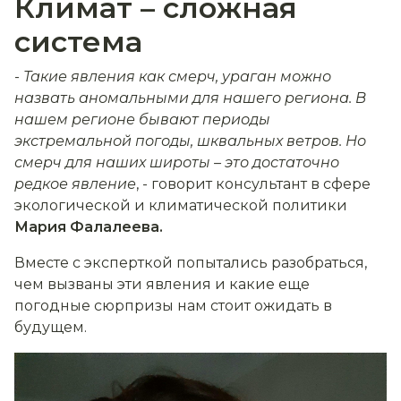
Климат – сложная
система
-
Т
акие явления как смерч, ураган можно
назвать аномальными для нашего региона. В
нашем регионе бывают периоды
экстремальной погоды, шквальных ветров. Но
смерч для наших широты – это достаточно
редкое явление
, - говорит
консультант в сфере
экологической и климатической политики
Мари
я
Фалалеев
а.
Вместе с эксперткой попытались
разобраться,
чем вызваны эти явления и какие еще
погодные сюрпризы нам стоит ожидать в
будущем.