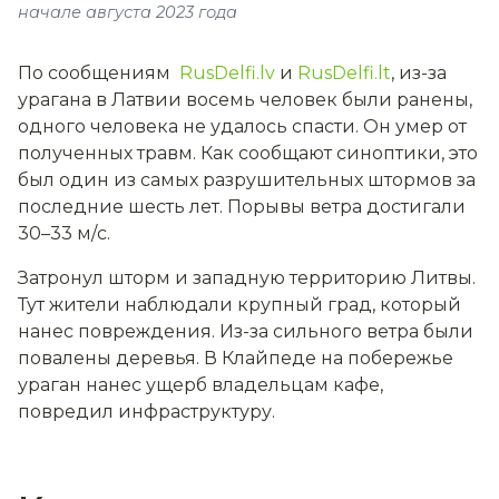
начале августа 2023 года
По сообщениям
RusDelfi.lv
и
RusDelfi.lt
, из-за
урагана в Латвии восемь человек были ранены,
одного человека не удалось спасти. Он умер от
полученных травм. Как сообщают синоптики, это
был один из самых разрушительных штормов за
последние шесть лет. Порывы ветра достигали
30–33 м/c.
Затронул шторм и западную территорию Литвы.
Тут жители наблюдали крупный град, который
нанес повреждения. Из-за сильного ветра были
повалены деревья. В Клайпеде на побережье
ураган нанес ущерб владельцам кафе,
повредил инфраструктуру.