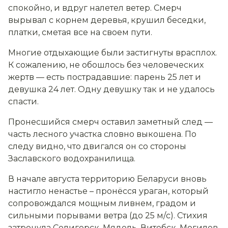
спокойно, и вдруг налетел ветер. Смерч
вырывал с корнем деревья, крушил беседки,
платки, сметая все на своем пути.
Многие отдыхающие были застигнуты врасплох
.
К сожалению, не обошлось без человеческих
жертв — есть пострадавшие: парень 25 лет и
девушка 24 лет. Одну девушку так и не удалось
спасти.
Пронесшийся смерч оставил заметный след —
часть лесного участка словно выкошена. По
следу видно, что двигался он со стороны
Заславского водохранилища.
В начале августа территорию Беларуси вновь
настигло ненастье – пронёсся ураган, который
сопровождался мощным ливнем, градом и
сильными порывами ветра (до 25 м/c). Стихия
затронула Солигорск, Мядель, Витебск, Могилев,