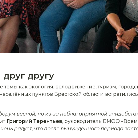
 друг другу
 темы как экология, велодвижение, туризм, городс
6 населённых пунктов Брестской области встретилис
орум весной, но из-за неблагоприятной эпидобста
рит
Григорий
Терентьев
, руководитель БМОО «Врем
чень радует, что после вынужденного периода заст