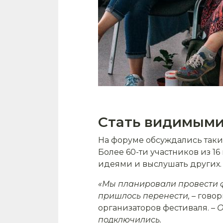
Стать видимыми
На форуме обсуждались такие
Более 60-ти участников из 1
идеями и выслушать других.
«Мы планировали провести ф
пришлось перенести,
– гово
организаторов фестиваля. –
О
подключились.