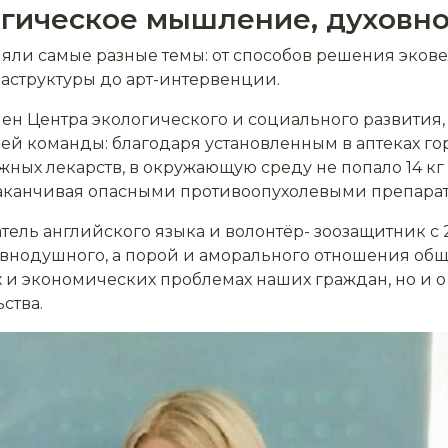
огическое мышление, духовно
яли самые разные темы: от способов решения эко
аструктуры до арт-интервенции.
член Центра экологического и социального развития,
оей команды: благодаря установленным в аптеках г
ных лекарств, в окружающую среду не попало 14 кг
заканчивая опасными противоопухолевыми препарата
атель английского языка и волонтёр- зоозащитник с
равнодушного, а порой и аморального отношения общ
х и экономических проблемах наших граждан, но и 
ства.