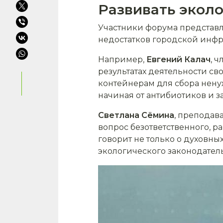
Развивать экол
Участники форума представл
недостатков городской инфр
Например,
Евгений Калач
, 
результатах деятельности св
контейнерам для сбора ненуж
начиная от антибиотиков и 
Светлана Сёмина
, преподав
вопрос безответственного, 
говорит не только о духовны
экологического законодатель