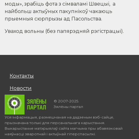
моды», зрабіць фота з сімваламі Швецыі, а
найбольш актыўных пакупнікоў чакаюць
прыемныя сюрпрызы ад Пасольства.
Уваход вольны (без папярэдняй рэгістрацыі).
Контакты
Новости
© 2007-2025.
Зялёны партал
Уся інфармацыя, размешчаная на дадзеным вэб-сайце,
прызначана толькі для персанальнага карыстання.
Выкарыстанне матэрыялаў сайта магчыма пры абавязковай
наяўнасці зваротнай і актыўнай гіперспасылкі.