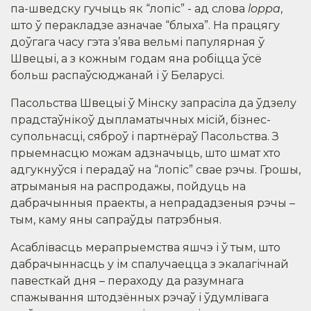
па-шведску гучыць як “лопіс” - ад слова
loppa
,
што ў перакладзе азначае “блыха”. На працягу
доўгага часу гэта з’ява вельмі папулярная ў
Швецыі, а з кожным годам яна робіцца ўсё
больш распаўсюджанай і ў Беларусі.
Пасольства Швецыі ў Мінску запрасіла да ўдзелу
прадстаўнікоў дыпламатычных місій, бізнес-
супольнасці, сяброў і партнёраў Пасольства. З
прыемнасцю можам адзначыць, што шмат хто
адгукнуўся і перадаў на “лопіс” свае рэчы. Грошы,
атрыманыя на распродажы, пойдуць на
дабрачынныя праекты, а непрададзеныя рэчы –
тым, каму яны сапраўды патрэбныя.
Асаблівасць мерапрыемства яшчэ і ў тым, што
дабрачыннасць у ім спалучаецца з экалагічнай
павесткай дня – пераходу да разумнага
спажывання штодзённых рэчаў і ўдумлівага