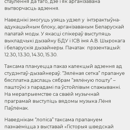
стаўлення да таго, дзе і як арганізавана
вытворчасць адзення.
Наведнікі змогуць узяць удзел у інтэрактыўна-
адукацыйным блоку, арганізаваным Беларускай
палатай моды. У якасці спікераў выступяць
выкладчыкі дызайну БДУ і ICВ імя А.В. Шырокага
і беларускія дызайнеры. Пачатак прэзентацый:
12.30, 13.30, 14.30, 15.30.
Таксама плануецца паказ калекцый адзення ад
студэнтаў-дызайнераў. “Зялёная сетка” прапануе
бясплатна даслаць сябрам “зялёную пошту” –
паштоўкі з парадамі па ўстойлівым спажыванні.
На мерапрыемстве са сваёй музычнай
праграмай выступіць вядомы музыка Лёня
Паўлёнак.
Наведнікам “лопіса” таксама прапануем
пазнаёміцца з выставай «Гісторыя шведскай