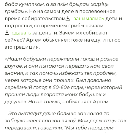
баба кумпяком, а за якім брыдам ходзіць
грыбам»
.
Но на самом деле в послевоенное
время собирательством
занимались
дети и
подростки, со временем грибы начали
сдавать
за деньги. Зачем их собирают
сейчас? Артём объясняет: тоже на еду, и плюс
это традиция.
«Наши бабушки переживали голод и разное
другое, и они пытаются передать нам свои
знания, и так помочь избежать тех проблем,
через которые они прошли. Был довольно
серьёзный голод в 50-60е годы, через который
прошли люди возраста моих бабушек и
дедушек. Но не только,
–
объясняет Артём.
–
Это выглядит даже больше как какая-то
забаўка-квест спакон вякоў. Мои деды-отцы так
передавали, говорили: “Мы тебе передаём