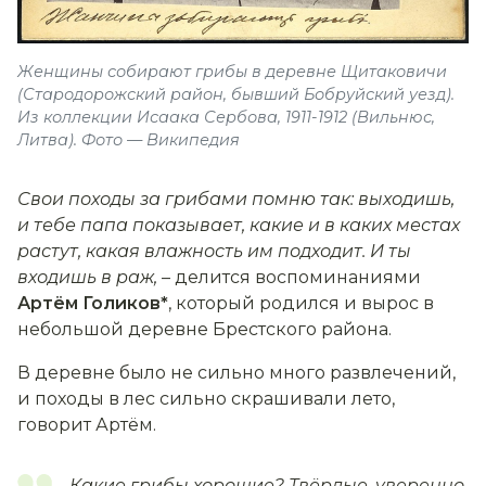
Женщины собирают грибы в деревне Щитаковичи
(Стародорожский район, бывший Бобруйский уезд).
Из коллекции Исаака Сербова, 1911-1912 (Вильнюс,
Литва). Фото — Википедия
Свои походы за грибами помню так: выходишь,
и тебе папа показывает, какие и в каких местах
растут, какая влажность им подходит. И ты
входишь в раж
,
– делится воспоминаниями
Артём Голиков
*
, который родился и вырос в
небольшой деревне Брестского района.
В деревне было не сильно много развлечений,
и походы в лес сильно скрашивали лето,
говорит Артём.
Какие грибы хорошие? Твёрдые, уверенно