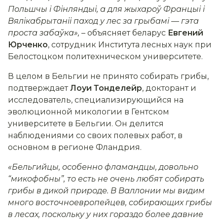
Польшчы і Фінляндыі, а для жыхароў Францыі і
Вялікабрытаніі паход у лес за грыбамі — гэта
проста забаўка»
,
– объясняет беларус
Евгений
Юрченко
, сотрудник Института лесных наук при
Белостоцком политехническом университете.
В целом в Бельгии не принято собирать
грибы,
подтверждает
Лоуи Тонделейр
, докторант и
исследователь, специализирующийся на
эволюционной микологии в Гентском
университете в Бельгии. Он делится
наблюдениями со своих полевых работ, в
основном в регионе Фландрия.
«Бельгийцы, особенно фламандцы, довольно
“микофобны”, то есть не очень любят собирать
грибы в дикой природе. В Валлонии мы видим
много восточноевропейцев, собирающих грибы
в лесах, поскольку у них гораздо более давние