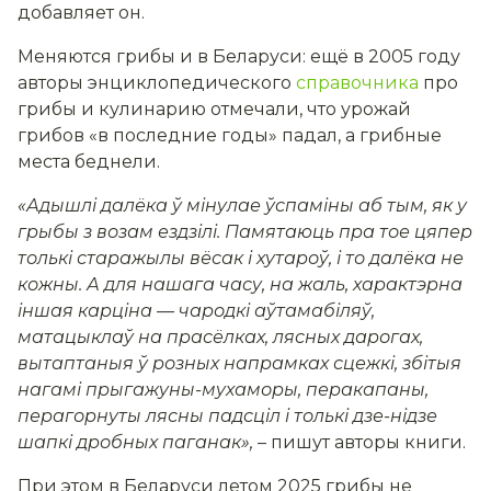
добавляет он.
Меняются грибы и в Беларуси: ещё в 2005 году
авторы энциклопедического
справочника
про
грибы и кулинарию отмечали, что урожай
грибов «в последние годы» падал, а грибные
места беднели.
«
Адышлі далёка ў мінулае ўспаміны аб тым, як у
грыбы з возам ездзілі. Памятаюць пра тое цяпер
толькі старажылы вёсак і хутароў, і то далёка не
кожны. А для нашага часу, на жаль, характэрна
іншая карціна — чародкі аўтамабіляў,
матацыклаў на прасёлках, лясных дарогах,
вытаптаныя ў розных напрамках сцежкі, збітыя
нагамі прыгажуны-мухаморы, перакапаны,
перагорнуты лясны падсціл і толькі дзе-нідзе
шапкі дробных паганак
»
,
– пишут авторы книги.
При этом в Беларуси летом 2025 грибы не