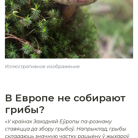
Иллюстративное изображение
В Европе не собирают
грибы?
«У краінах Заходняй Еўропы па-рознаму
ставяцца да збору грыбоў. Напрыклад, грыбы
складаюць значную частку рацыёну ў жыхароў