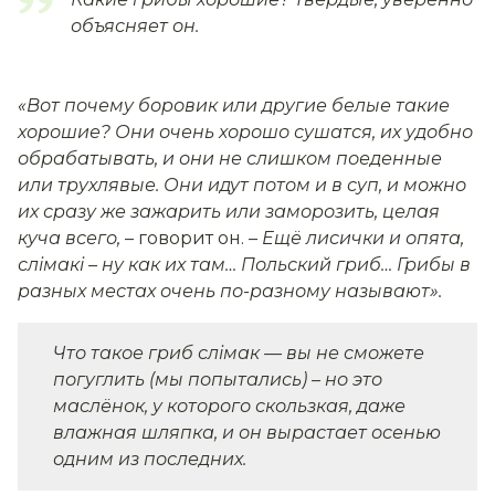
объясняет он.
«Вот почему боровик или другие белые такие
хорошие? Они очень хорошо сушатся, их удобно
обрабатывать, и они не слишком поеденные
или трухлявые. Они идут потом и в суп, и можно
их сразу же зажарить или заморозить, целая
куча всего,
– говорит он.
–
Ещё лисички и опята,
слімакі – ну как их там… Польский гриб… Грибы в
разных местах очень по-разному называют»
.
Что такое гриб слімак — вы не сможете
погуглить (мы попытались) – но это
маслёнок, у которого скользкая, даже
влажная шляпка, и он вырастает осенью
одним из последних.