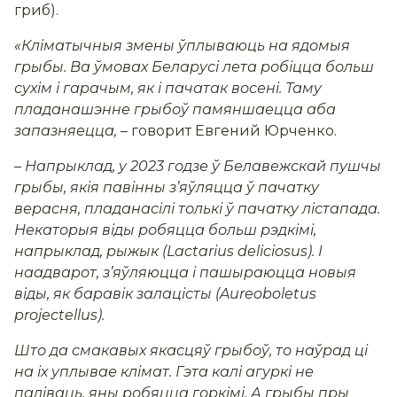
гриб).
«Кліматычныя змены ўплываюць на ядомыя
грыбы. Ва ўмовах Беларусі лета робіцца больш
сухім і гарачым, як і пачатак восені. Таму
пладанашэнне грыбоў памяншаецца аба
запазняецца
,
–
говорит Евгений Юрченко.
–
Напрыклад, у 2023 годзе ў Белавежскай пушчы
грыбы, якія павінны з’яўляцца ў пачатку
верасня, пладанасілі толькі ў пачатку лістапада.
Некаторыя віды робяцца больш рэдкімі,
напрыклад, рыжык (Lactarius deliciosus). І
наадварот, з’яўляюцца і пашыраюцца новыя
віды, як баравік залацісты (Aureoboletus
projectellus).
Што да смакавых якасцяў грыбоў, то наўрад ці
на іх уплывае клімат. Гэта калі агуркі не
паліваць, яны робяцца горкімі. А грыбы пры