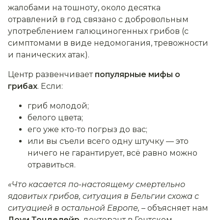
жалобами на тошноту, около десятка
отравлений в год связано с добровольным
употреблением галюциногенных грибов (с
симптомами в виде недомогания, тревожности
и панических атак).
Центр развенчивает
популярные мифы о
грибах
. Если:
гриб молодой;
белого цвета;
его уже кто-то погрыз до вас;
или вы съели всего одну штучку — это
ничего не гарантирует, всё равно можно
отравиться.
«Что касается по-настоящему смертельно
ядовитых грибов, ситуация в Бельгии схожа с
ситуацией в остальной Европе,
–
объясняет нам
Лоуи Тонделейр
, докторант в Гентском