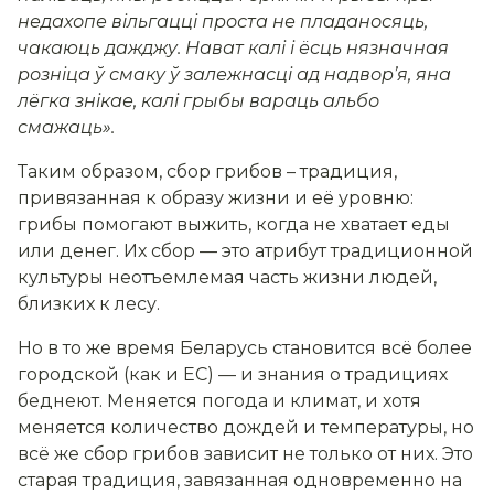
недахопе вільгацці проста не пладаносяць,
чакаюць дажджу. Нават калі і ёсць нязначная
розніца ў смаку ў залежнасці ад надвор’я, яна
лёгка знікае, калі грыбы вараць альбо
смажаць»
.
Таким образом, сбор грибов – традиция,
привязанная к образу жизни и её уровню:
грибы помогают выжить, когда не хватает еды
или денег. Их сбор — это атрибут традиционной
культуры неотъемлемая часть жизни людей,
близких к лесу.
Но в то же время Беларусь становится всё более
городской (как и ЕС) — и знания о традициях
беднеют. Меняется погода и климат, и хотя
меняется количество дождей и температуры, но
всё же сбор грибов зависит не только от них. Это
старая традиция, завязанная одновременно на