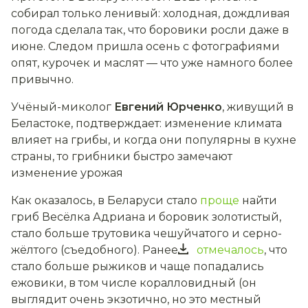
собирал только ленивый: холодная, дождливая
погода сделала так, что боровики росли даже в
июне. Следом пришла осень с фотографиями
опят, курочек и маслят — что уже намного более
привычно.
Учёный-миколог
Евгений Юрченко
, живущий в
Беластоке, подтверждает: изменение климата
влияет на грибы, и ко
гда они популярны в кухне
страны, то грибники быстро замечают
изменение урожая
Как оказалось,
в Беларуси стало
проще
найти
гриб Весёлка Адриана и боровик золотистый,
стало больше трутовика чешуйчатого и серно-
жёлтого (съедобного). Ранее
отмечалось
, что
стало больше рыжиков и чаще попадались
ежовики, в том числе коралловидный (он
выглядит очень экзотично, но это местный