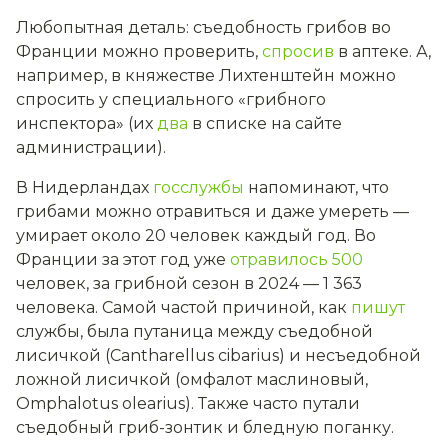
Любопытная деталь: съедобность грибов во
Франции можно проверить,
спросив
в аптеке. А,
например, в княжестве Лихтенштейн можно
спросить у специального «грибного
инспектора» (их
два
в списке на сайте
администрации).
В Нидерландах
госслужбы
напоминают, что
грибами можно отравиться и даже умереть —
умирает около 20 человек каждый год. Во
Франции за этот год уже
отравилось
500
человек, за грибной сезон в 2024 — 1 363
человека. Самой частой причиной, как
пишут
службы, была путаница между съедобной
лисичкой (
Cantharellus cibarius
) и несъедобной
ложной лисичкой (омфалот маслиновый,
Omphalotus olearius
). Также часто путали
съедобный гриб-зонтик и бледную поганку.