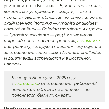
университете в Бельгии.
–
Единственные виды,
которые могут привести к смерти, — это, в
порядке убывания: бледная поганка, галерина
окаймлённая (поганка — Amanita phalloides;
ложный опёнок — Galerina marginata и строчок
— Gyromitra esculenta — ред.). У этих видов
широкий ареал распространения,
вспомните
австралийку, которую в прошлом году осудили
за отравление своей семьи Amanita phalloides.
И да, эти виды встречаются и в Восточной
Европе»
.
К слову, в Беларуси в 2025 году
«
пострадало
» от отравления грибами 42
человека, что бы это ни значило — не
поясняется, были ли смерти.
Чтобы уменьшить количество отравлений в