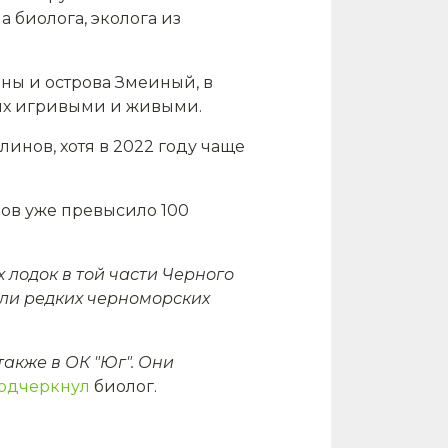
 биолога, эколога из
ины и острова Змеиный, в
 их игривыми и живыми.
инов, хотя в 2022 году чаще
нов уже превысило 100
 лодок в той части Черного
ли редких черноморских
акже в ОК "Юг". Они
одчеркнул
биолог.