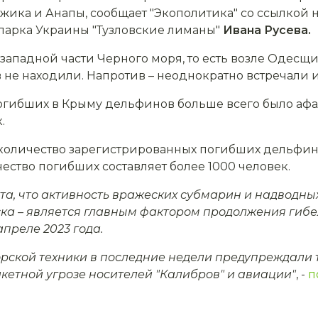
жика и Анапы, сообщает "Экополитика" со ссылкой на
парка Украины "Тузловские лиманы"
Ивана Русева.
-западной части Черного моря, то есть возле Одесщ
не находили. Напротив – неоднократно встречали
погибших в Крыму дельфинов больше всего было афал
.
о количество зарегистрированных погибших дельфи
чество погибших составляет более 1000 человек.
та, что активность вражеских субмарин и надводных
ка – является главным фактором продолжения гибе
преле 2023 года.
рской техники в последние недели предупреждали т
кетной угрозе носителей "Калибров" и авиации"
, -
п