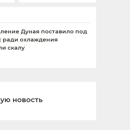
ление Дуная поставило под
С: ради охлаждения
ли скалу
ую новость