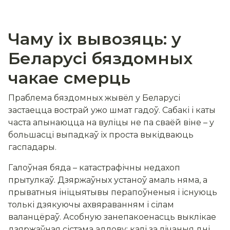
Чаму іх вывозяць: у
Беларусі бяздомных
чакае смерць
Праблема бяздомных жывёл у Беларусі
застаецца вострай ужо шмат гадоў. Сабакі і каты
часта апынаюцца на вуліцы не па сваёй віне
–
у
большасці выпадкаў іх проста выкідваюць
гаспадары.
Галоўная бяда
–
катастрафічны недахоп
прытулкаў. Дзяржаўных устаноў амаль няма, а
прыватныя ініцыятывы перапоўненыя і існуюць
толькі дзякуючы ахвяраванням і сілам
валанцёраў. Асобную занепакоенасць выклікае
дзяржаўная сістэма адлову: калі за лічаныя дні