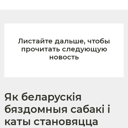
Листайте дальше, чтобы
прочитать следующую
новость
Як беларускія
бяздомныя сабакі і
каты становяцца