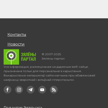
Контакты
Новости
© 2007-2025.
Зялёны партал
Уся інфармацыя, размешчаная на дадзеным вэб-сайце,
прызначана толькі для персанальнага карыстання.
Выкарыстанне матэрыялаў сайта магчыма пры абавязковай
наяўнасці зваротнай і актыўнай гіперспасылкі.
Рэдактар Зялёнага