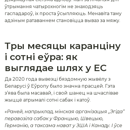
ўтрымання чатырохногім не знаходзяць
гаспадароў, іх проста ўсыпляюць. Менавіта таму
адзіным ратаваннем становіцца вываз за мяжу.
Тры месяцы каранціну
і сотні еўра: як
выглядае шлях у ЕС
Да 2020 года вывезці бяздомную жывёлу з
Беларусі ў Еўропу было значна прасцей. Гэта
з’ява была масавай, і свой шанец на шчаслівае
жыццё атрымалі сотні сабак і катоў.
«Раней, напрыклад, мінская арганізацыя „Эгіда“
перавозіла сабак у Францыю, Швецыю,
Германію, а таксама нават у ЗША і Канаду. І ўсе