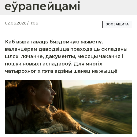
еўрапейцамі
02.06.2026 / 11:06
ЗООЗАЩИТА
Каб выратаваць бяздомную жывёлу,
валанцёрам даводзіцца праходзіць складаны
шлях: лячэнне, дакументы, месяцы чакання і
пошук новых гаспадароў. Для многіх
чатырохногіх гэта адзіны шанец на жыццё.