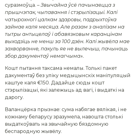
суразмоўца.
–
Звычайна ўсё пачынаецца з
прышчэпак, чыпавання і стэрылізацыі. Калі
чатырохногі цалкам здаровы, падрыхтоўка
займае каля месяца. Але разам з аналізам на
тытры антыцелаў і абавязковым каранцінам
выходзіць не менш за 100 дзён. Калі жывёла мае
захворванне, пакуль яе не вылечыш, пачынаць
збор дакументаў немагчыма»
.
Кошт пытання таксама немалы. Толькі пакет
дакументаў без уліку медыцынскіх маніпуляцый
каштуе каля €150. Дадайце сюды кошт
стэрылізацыі, які залежыць ад вагі, і выдаткі на
дарогу.
Валанцёрка прызнае: сума набягае вялікая, і не
кожнаму беларусу зразумела, навошта столькі
выдаткоўвать на звычайную бяздомную
беспародную жывёлу.