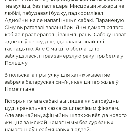
на вуліцы, без гаспадара. Мясцовыя жыхары яе
любілі, пабудавалі будку, падкормлівалі.
Аднойчы на яе напалі іншыя сабакі. Параненую
Сіму выратавалі валанцёры. Яны дамагліся таго,
каб яе прааперавалі, і зашылі раны. Сабаку нават
адвезлі ў вёску, дзе, здавалася, знайшлі
гаспадыню. Але Сіма ці то збегла, ці то
заблудзілася, і праз замерзлую раку прыбегла ў
Польшчу.
З польскага прытулку для хатніх жывёл яе
забрала беларуская сям'я, якая цяпер жыве ў
Нямеччыне.
Гісторыя гэтага сабакі выглядае як сапраўдны
цуд, кранальная казка са шчаслівым фіналам.
Але звычайны, афіцыйны шлях жывёл да нового
жыцця за мяжой немагчымы без сур’ёзных
намаганняў неабыякавых людзей.