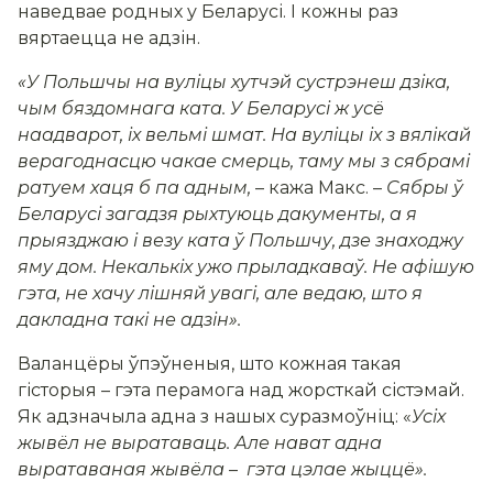
наведвае родных у Беларусі. І кожны раз
вяртаецца не адзін.
«У Польшчы на вуліцы хутчэй сустрэнеш дзіка,
чым бяздомнага ката. У Беларусі ж усё
наадварот, іх вельмі шмат. На вуліцы іх з вялікай
верагоднасцю чакае смерць, таму мы з сябрамі
ратуем хаця б па адным,
–
кажа Макс.
–
Сябры ў
Беларусі загадзя рыхтуюць дакументы, а я
прыязджаю і везу ката ў Польшчу, дзе знаходжу
яму дом. Некалькіх ужо прыладкаваў. Не афішую
гэта, не хачу лішняй увагі, але ведаю, што я
дакладна такі не адзін»
.
Валанцёры ўпэўненыя, што кожная такая
гісторыя
–
гэта перамога над жорсткай сістэмай.
Як адзначыла адна з нашых суразмоўніц: «
Усіх
жывёл не выратаваць. Але нават адна
выратаваная жывёла
–
гэта цэлае жыццё»
.