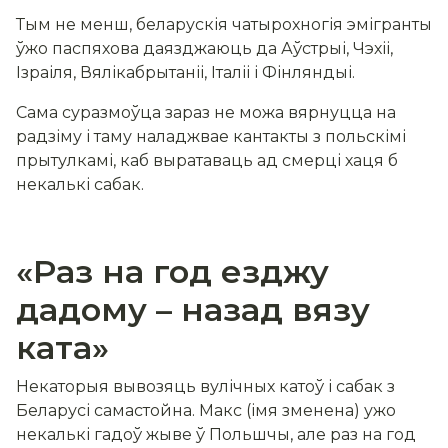
Тым не менш, беларускія чатырохногія эмігранты
ўжо паспяхова даязджаюць да Аўстрыі, Чэхіі,
Ізраіля, Вялікабрытаніі, Італіі і Фінляндыі.
Сама суразмоўца зараз не можа вярнуцца на
радзіму і таму наладжвае кантакты з польскімі
прытулкамі, каб выратаваць ад смерці хаця б
некалькі сабак.
«Раз на год езджу
дадому
–
назад вязу
ката»
Некаторыя вывозяць вулічных катоў і сабак з
Беларусі самастойна. Макс (імя зменена) ужо
некалькі гадоў жыве ў Польшчы, але раз на год