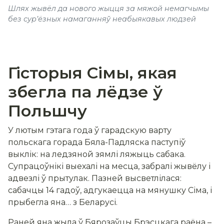
Шлях жывёл да нового жыцця за мяжой немагчымы
без сур’ёзных намаганняў неабыякавых людзей
Гісторыя Сімы, якая
збегла па лёдзе ў
Польшчу
У лютым гэтага года ў гарадскую варту
польскага горада Бяла-Падляска паступіў
выклік: на ледзяной зямлі ляжыць сабака.
Супрацоўнікі выехалі на месца, забралі жывёлу і
адвезлі ў прытулак. Пазней высветлілася:
сабачцы 14 гадоў, адгукаецца на мянушку Сіма, і
прыбегла яна… з Беларусі.
Раней яна жыла ў Бярозаўцы Брэсцкага раёна
–