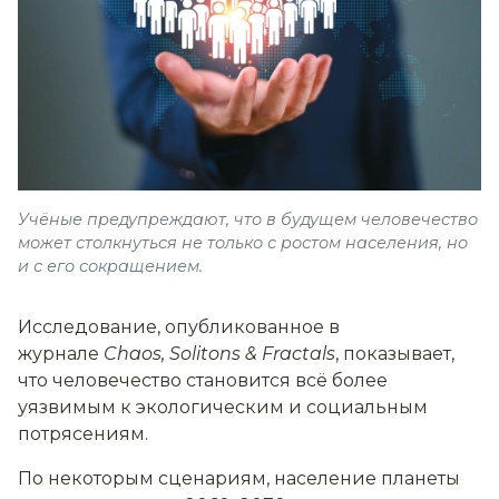
Учёные предупреждают, что в будущем человечество
может столкнуться не только с ростом населения, но
и с его сокращением.
Исследование, опубликованное в
журнале
Chaos, Solitons & Fractals
, показывает,
что человечество становится всё более
уязвимым к экологическим и социальным
потрясениям.
По некоторым сценариям, население планеты