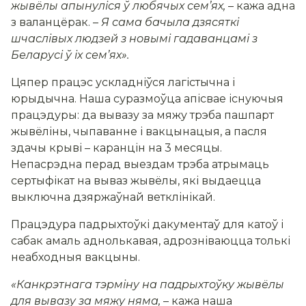
жывёлы апынуліся ў любячых сем’ях,
–
кажа адна
з валанцёрак.
–
Я сама бачыла дзясяткі
шчаслівых людзей з новымі гадаванцамі з
Беларусі ў іх сем’ях»
.
Цяпер працэс ускладніўся лагістычна і
юрыдычна. Наша суразмоўца апісвае існуючыя
працэдуры: да вывазу за мяжу трэба пашпарт
жывёліны, чыпаванне і вакцынацыя, а пасля
здачы крыві
–
каранцін на 3 месяцы.
Непасрэдна перад выездам трэба атрымаць
сертыфікат на вываз жывёлы, які выдаецца
выключна дзяржаўнай ветклінікай.
Працэдура падрыхтоўкі дакументаў для катоў і
сабак амаль аднолькавая, адрозніваюцца толькі
неабходныя вакцыны.
«Канкрэтнага тэрміну на падрыхтоўку жывёлы
для вывазу за мяжу няма,
–
кажа наша