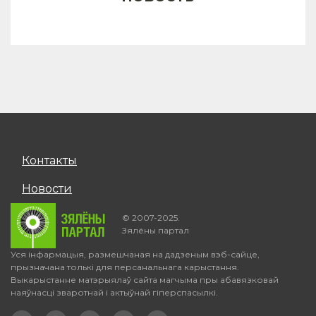
Контакты
Новости
© 2007-2025.
Зялёны партал
Уся інфармацыя, размешчаная на дадзеным вэб-сайце,
прызначана толькі для персанальнага карыстання.
Выкарыстанне матэрыялаў сайта магчыма пры абавязковай
наяўнасці зваротнай і актыўнай гіперспасылкі.