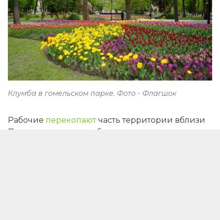
Клумба в гомельском парке. Фото - Флагшок
Рабочие
перекопают
часть территории вблизи
Петропавловского собора и дворца
Румянцевых и Паскевичей, а также разместят
строительный городок.
Как сообщил председатель Гомельского
горисполкома, реконструкция необходима для
замены старых, проложенных ещё в советское
время, труб.