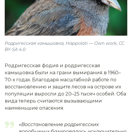
Родригесская камышовка, Happolati — Own work, CC
BY-SA 4.0
Родригесская фодия и родригесская
камышовка были на грани вымирания в 1960–
70-х годах. Благодаря масштабной работе по
восстановлению и защите лесов на острове их
популяции выросли до 20–25 тысяч особей. Оба
вида теперь считаются вызывающими
наименьшие опасения.
«Восстановление родригесских
воробьиных базировалось исключительно