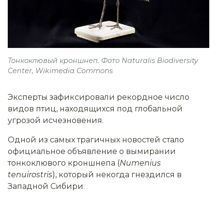
Тонкоклювый кроншнеп. Фото Naturalis Biodiversity
Center, Wikimedia Commons
Эксперты зафиксировали рекордное число
видов птиц, находящихся под глобальной
угрозой исчезновения.
Одной из самых трагичных новостей стало
официальное объявление о вымирании
тонкоклювого кроншнепа (
Numenius
tenuirostris
), который некогда гнездился в
Западной Сибири.