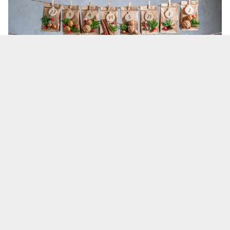
Фото - Envanto
Однако есть и обратная сторона: горы
пластиковых упаковок, фольги и одноразовых
безделушек, которые вскоре отправляются в
мусорное ведро. Но что, если переосмыслить
эту традицию и наполнить её заботой о близких
и планете?