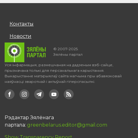
Контакты
Новости
© 2007-2025.
Зялёны партал
Уся інфармацыя, размешчаная на дадзеным вэб-сайце,
прызначана толькі для персанальнага карыстання.
Выкарыстанне матэрыялаў сайта магчыма пры абавязковай
наяўнасці зваротнай і актыўнай гіперспасылкі.
Рэдактар Зялёнага
партала:
greenbelarus.editor@gmail.com
Show Transparency Report