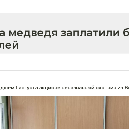
на медведя заплатили б
лей
дшем 1 августа акционе неназванный охотник из 