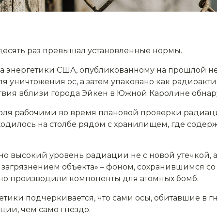
десять раз превышал установленные нормы.
ва энергетики США, опубликованному на прошлой не
 уничтожения ос, а затем упаковано как радиоактив
твия вблизи города Эйкен в Южной Каролине обнар
июля рабочими во время плановой проверки радиац
аходилось на столбе рядом с хранилищем, где соде
но высокий уровень радиации не с новой утечкой, а
загрязнением объекта» – фоном, сохранившимся со
но производили компоненты для атомных бомб.
етики подчеркивается, что сами осы, обитавшие в г
ции, чем само гнездо.