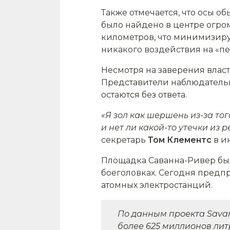
Также отмечается, что осы об
было найдено в центре огр
километров, что минимизируе
никакого воздействия на «п
Несмотря на заверения влас
Представители наблюдательно
остаются без ответа.
«Я зол как шершень из-за то
и нет ли какой-то утечки из
секретарь
Том Клементс
в ин
Площадка Саванна-Ривер была
боеголовках. Сегодня предп
атомных электростанций.
По данным проекта Savan
более 625 миллионов лит