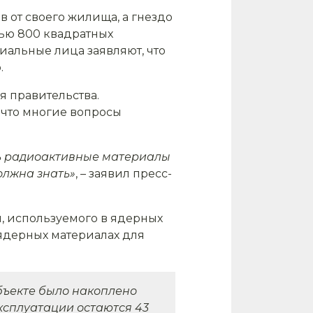
в от своего жилища, а гнездо
ью 800 квадратных
иальные лица заявляют, что
.
я правительства.
 что многие вопросы
ись радиоактивные материалы
должна знать»
, – заявил пресс-
я, используемого в ядерных
 ядерных материалах для
объекте было накоплено
ксплуатации остаются 43