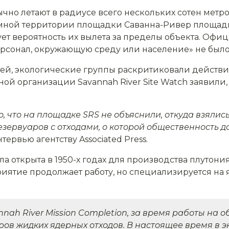
ычно летают в радиусе всего нескольких сотен метро
омной территории площадки Саванна-Ривер площад
т вероятность их вылета за пределы объекта. Офиц
ерсонал, окружающую среду или население» не было
тей, экологические группы раскритиковали действи
й организации Savannah River Site Watch заявили,
го, что на площадке SRS не объяснили, откуда взял
 резервуаров с отходами, о которой общественность 
тервью агентству Associated Press.
 открыта в 1950-х годах для производства плутони
риятие продолжает работу, но специализируется на
nah River Mission Completion, за время работы на 
ров жидких ядерных отходов. В настоящее время в э