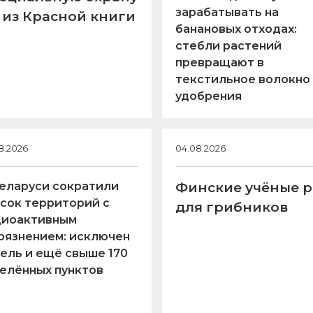
зарабатывать на
 из Красной книги
банановых отходах:
стебли растений
превращают в
текстильное волокно
удобрения
8.2026
04.08.2026
еларуси сократили
Финские учёные р
сок территорий с
для грибников
диоактивным
рязнением: исключен
ель и ещё свыше 170
елённых пунктов