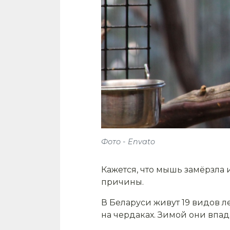
Фото - Envato
Кажется, что мышь замёрзла 
причины.
В Беларуси живут 19 видов ле
на чердаках. Зимой они впад