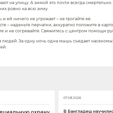
вают на улицу. А зимой это почти всегда смертельно
них ровно на всю зиму.
и ей ничего не угрожает – не трогайте её.
сте – наденьте перчатки, аккуратно положите в кар
ите и не согревайте. Свяжитесь с центром помощи р
 людей. За одну ночь одна мышь съедает насекомых
ей.
07.08.2026
пециальную охрану
В Бангладеш научили