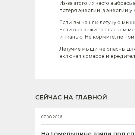
Из-за этого их часто выбрасы
потеря энергии, а энергии у 
Если вы нашли летучую мышь 
Если она лежит в опасном ме
и тканью. Не кормите, не по
Летучие мыши не опасны для
включая комаров и вредител
СЕЙЧАС НА ГЛАВНОЙ
07.08.2026
На Гомельщине взяли под с