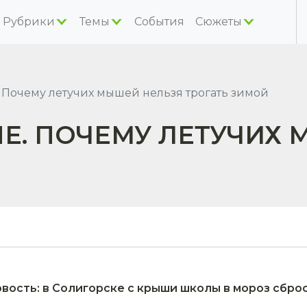
Рубрики
Темы
События
Сюжеты
 Почему летучих мышей нельзя трогать зимой
Е. ПОЧЕМУ ЛЕТУЧИХ
Й
овость: в Солигорске с крыши школы в мороз сбр