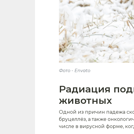
Фото - Envato
Радиация подк
животных
Одной из причин падежа ско
бруцеллёз, а также онкологич
числе в вирусной форме, когд