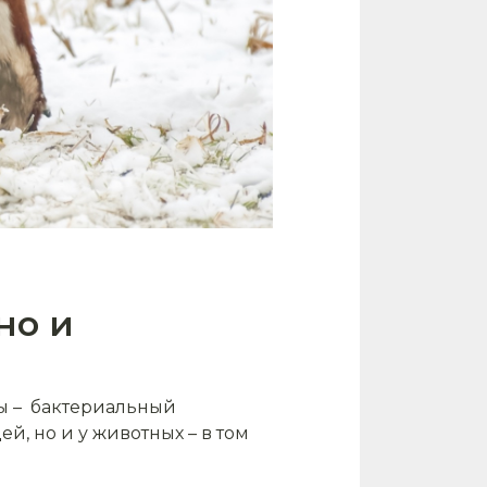
но и
ы – бактериальный
й, но и у животных – в том