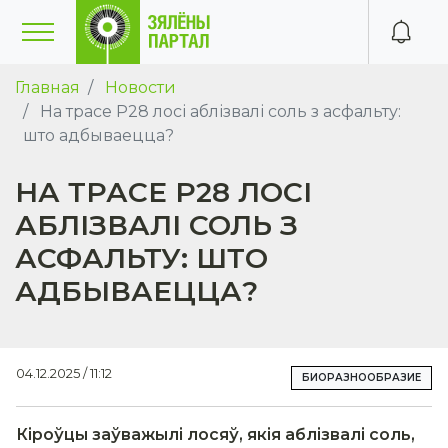
Главная
Новости
На трасе P28 лосі аблізвалі соль з асфальту:
што адбываецца?
НА ТРАСЕ P28 ЛОСІ
АБЛІЗВАЛІ СОЛЬ З
АСФАЛЬТУ: ШТО
АДБЫВАЕЦЦА?
04.12.2025 / 11:12
БИОРАЗНООБРАЗИЕ
Кіроўцы заўважылі лосяў, якія аблізвалі соль,