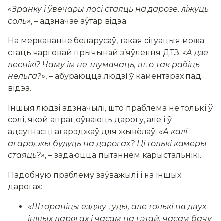
«Зранку
і ўвечары лосі стаяць на дарозе, ліжуць
соль
»
, – адзначае аўтар відэа.
На меркаванне беларусаў, такая сітуацыя можа
стаць чарговай прычынай з’яўлення ДТЗ.
«А дзе
леснікі? Чаму ім не тлумачаць, што так рабіць
нельга?»
, – абураюцца людзі ў каментарах пад
відэа.
Іншыя людзі адзначылі, што праблема не толькі ў
солі, якой апрацоўваюць дарогу, але і ў
адсутнасці агароджаў для жывёлаў:
«А калі
агароджы будуць на дарогах? Ці толькі камеры
стаяць?»
, – задаюцца пытаннем карыстальнікі.
Падобную праблему заўважылі і на іншых
дарогах:
«Штораніцы езджу туды, але толькі па двух
іншых дарогах і часам па гэтай, часам бачу