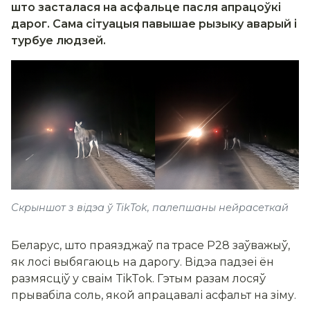
што засталася на асфальце пасля апрацоўкі
дарог. Сама сітуацыя павышае рызыку аварый і
турбуе людзей.
Скрыншот з відэа ў TikTok, палепшаны нейрасеткай
Беларус, што праязджаў па трасе Р28 заўважыў,
як лосі выбягаюць на дарогу. Відэа падзеі ён
размясціў у сваім TikTok. Гэтым разам лосяў
прывабіла соль, якой апрацавалі асфальт на зіму.