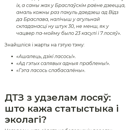
іх, а сам
ы жах
у Браслаўскім раёне дзеецца,
амаль кожны раз пакуль даедзеш ад Відз
да Браслава, налічыш у агульнай
складанасці ну штук 30, не менш, як у
чацвер па-мойму было 23 касулі і 7 лосяў».
Знайшліся і жарты на гэтую тэму:
«Ашалець, дзікі ласось!».
«Ад гэтых салявых адныя праблемы!».
«Гэта ласось слабасалёны».
ДТЗ з удзелам лосяў:
што кажа статыстыка і
эколагі?