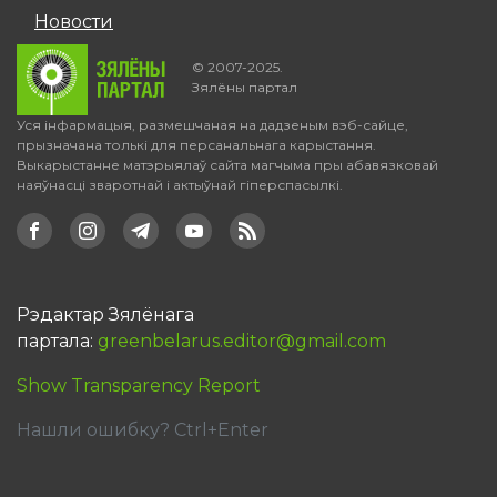
Новости
© 2007-2025.
Зялёны партал
Уся інфармацыя, размешчаная на дадзеным вэб-сайце,
прызначана толькі для персанальнага карыстання.
Выкарыстанне матэрыялаў сайта магчыма пры абавязковай
наяўнасці зваротнай і актыўнай гіперспасылкі.
Рэдактар Зялёнага
партала:
greenbelarus.editor@gmail.com
Show Transparency Report
Нашли ошибку? Ctrl+Enter