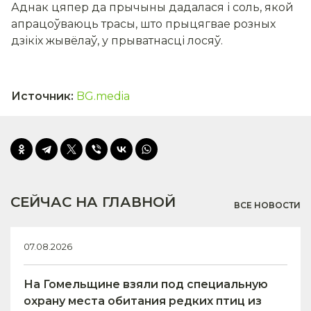
Аднак цяпер да прычыны дадалася і соль, якой
апрацоўваюць трасы, што прыцягвае розных
дзікіх жывёлаў, у прыватнасці лосяў.
Источник
:
BG.media
СЕЙЧАС НА ГЛАВНОЙ
ВСЕ НОВОСТИ
07.08.2026
На Гомельщине взяли под специальную
охрану места обитания редких птиц из