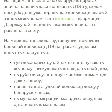
Нагадаем, што сёлета на беларускіх дарогах
значна павялічылася колькасць ДТЗ з удзелам
лосяў. Іх доля ўжо перавышае колькасць аварый
з іншымі жывёламі. Гэта
вынікае
з інфармацыі
Дзяржаўнай інспекцыі аховы жывёльнага і
расліннага свету.
На меркаванне эколагаў, галоўныя прычыны
большай колькасці ДТЗ на трасах з удзелам
капытных наступныя:
гукі лесанарыхтоўчай тэхнікі, што пужаюць
жывёлаў і вымушаюць іх пакідаць свой дом;
вырубкі лясоў, што доўгі час былі домам для
дзікіх звяроў;
павялічэнне агульнай колькасці лосяў у
беларускіх лясах;
вымушаная міграцыя маладых лосяў, якіх
адганяюць іх маці-ласіхі.