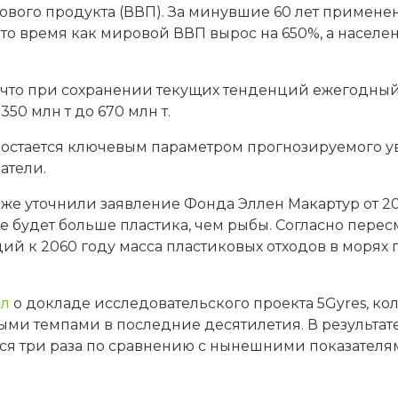
лового продукта (ВВП). За минувшие 60 лет примен
 то время как мировой ВВП вырос на 650%, а насел
т, что при сохранении текущих тенденций ежегодны
350 млн т до 670 млн т.
 остается ключевым параметром прогнозируемого 
атели.
акже уточнили заявление Фонда Эллен Макартур от 20
не будет больше пластика, чем рыбы. Согласно пер
й к 2060 году масса пластиковых отходов в морях 
ал
о докладе исследовательского проекта 5Gyres, ко
ыми темпами в последние десятилетия. В результат
ься три раза по сравнению с нынешними показателя