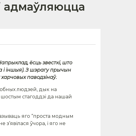
зі адмаўляюцца
апрыклад, ёсць звесткі, што
 і іншыя). З шэрагу прычын
 харчовых паводзінаў.
собных людзей, дык на
ў шостым стагоддзі да нашай
 называць яго “проста модным
 з’явілася ўчора, і яго не