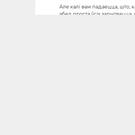
Але калі вам падаецца, што, 
абед проста ўсіх запытвацца, 
што вегетарыянства бывае ро
відаў так званага сапраўднаг
Самае агульнае азначэнне ве
жывёьнага паходжання”, і ўся
Класічнае вегет
Так званыя класічныя вегетар
пюрэ рабіць з дабаўленнем в
больш радыкальна настроеным
рэальнасці не можа быць адас
стымулююць распаўсюд і мяс
Адмаўляўся ад ужывання мяс
дзякуючы яе фізічнаму ўздз