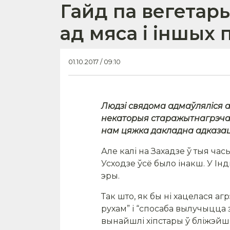
Гайд па вегетар
ад мяса і іншых 
01.10.2017 / 09:10
Людзі свядома адмаўляліся а
некаторыя старажытнагрэчаск
нам цяжка дакладна адказаць
Але калі на Захадзе ў тыя ча
Усходзе ўсё было інакш. У Ін
эры.
Так што, як бы ні хацелася а
рухам” і “спосаба вылучыцца з
вынайшлі хіпстары ў бліжэйш