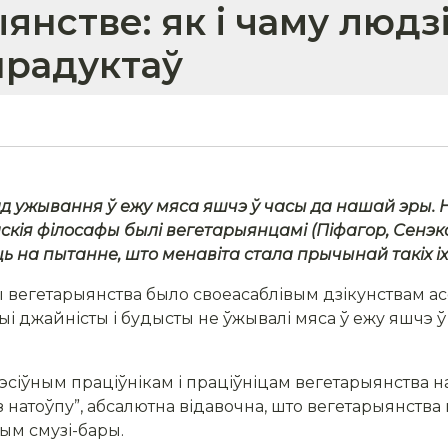
ыянстве: як і чаму люд
прадуктаў
д ужывання ў ежу мяса яшчэ ў часы да нашай эры. Н
ія філосафы былі вегетарыянцамі (Піфагор, Сенэка
 на пытанне, што менавіта стала прычынай такіх іх
сы вегетарыянства было своеасаблівым дзікунствам а
дыі джайністы і будысты не ўжывалі мяса ў ежу яшчэ 
грэсіўным праціўнікам і праціўніцам вегетарыянства
 натоўпу”, абсалютна відавочна, што вегетарыянства не
ым смузі-бары.