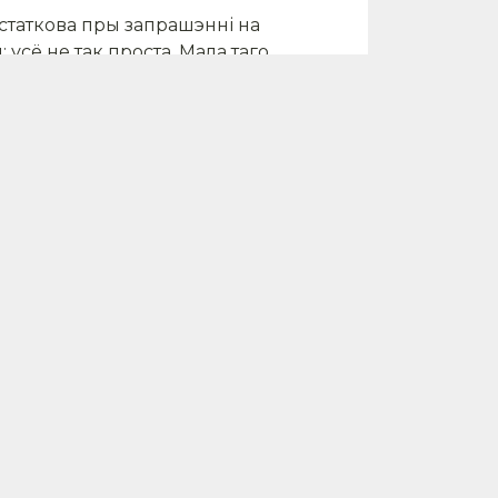
астаткова пры запрашэнні на
усё не так проста. Мала таго,
тва! Але пачнем усё ж з
ў ежу пэўных прадуктаў
гетарыянства
 яечнямі і сырамі, а суп-
а, і ён нярэдка крытыкуецца
лочная прамысловасць у
ятану, людзі наўпрост
рыянская дыета, хоць бы
шай ступені добра сказацца