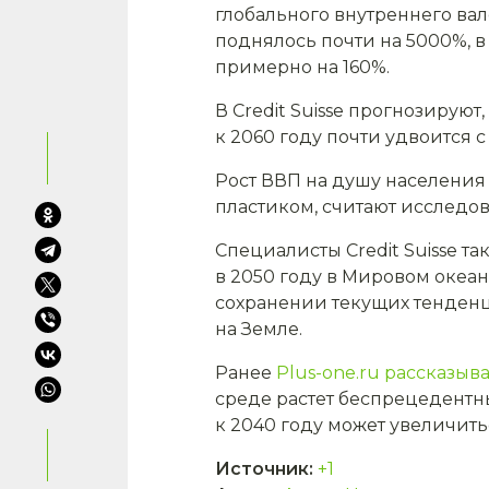
глобального внутреннего ва
поднялось почти на 5000%, в
примерно на 160%.
В Credit Suisse прогнозирую
к 2060 году почти удвоится с 
Рост ВВП на душу населения
пластиком, считают исследов
Специалисты Credit Suisse т
в 2050 году в Мировом океа
сохранении текущих тенденци
на Земле.
Ранее
Plus-one.ru рассказыв
среде растет беспрецедентн
к 2040 году может увеличит
Источник
:
+1