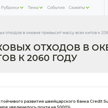
Рубрики
Темы
События
Сюжеты
х отходов в океане превысит массу всех китов к 20
КОВЫХ ОТХОДОВ В ОК
ОВ К 2060 ГОДУ
тойчивого развития швейцарского банка Credit Sui
ире увеличилось почти на 5000%.