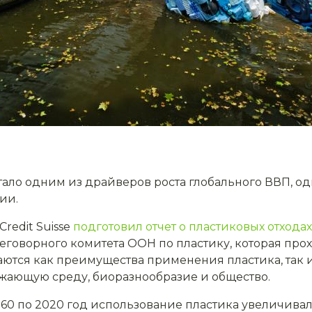
ало одним из драйверов роста глобального ВВП, од
ии.
redit Suisse
подготовил отчет о пластиковых отходах
говорного комитета ООН по пластику, которая прох
ются как преимущества применения пластика, так 
жающую среду, биоразнообразие и общество.
 1960 по 2020 год использование пластика увеличива