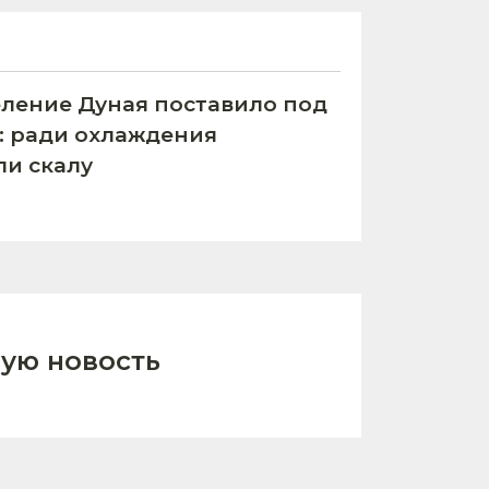
ление Дуная поставило под
С: ради охлаждения
ли скалу
ую новость