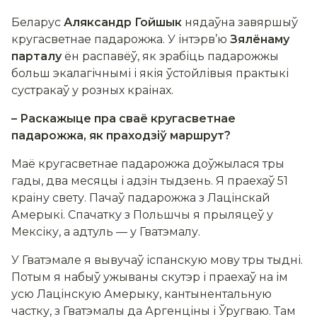
Беларус
Аляксандр Гойшык
нядаўна завяршыў
кругасветнае падарожжа. У інтэрв’ю
Зялёнаму
парталу
ён распавёў, як зрабіць падарожжы
больш экалагічнымі і якія ўстойлівыя практыкі
сустракаў у розных краінах.
– Раскажыце пра сваё кругасветнае
падарожжа, як праходзіў маршрут?
Маё кругасветнае падарожжа доўжылася тры
гады, два месяцы і адзін тыдзень. Я праехаў 51
краіну свету. Пачаў падарожжа з Лацінскай
Амерыкі. Спачатку з Польшчы я прыляцеў у
Мексіку, а адтуль — у Гватэмалу.
У Гватэмале я вывучаў іспанскую мову тры тыдні.
Потым я набыў ужываны скутэр і праехаў на ім
усю Лацінскую Амерыку, кантынентальную
частку, з Гватэмалы да Аргенціны і Ўругваю. Там