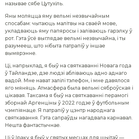
называе сябе Цутухіль.
Яны моляцца яму вельмі незвычайным
спосабам: чытаюць малітвы на сваёй мове,
укладваюць яму папяросы і заліваюць гарэлку ў
рот. Гэта ўсё выглядае вельмі незвычайна, і ты
разумееш, што нібыта патрапіў у іншае
вымярэнне.
Ці, напрыклад, я быў на святкаванні Новага года
ў Тайландзе, дзе людзі абліваюць адно аднаго
вадой. Мне нават залілі тэлефон, і мне давялося
яго мяняць. Атмасфера была вельмі сяброўская і
цікавая. Таксама я быў на святкаванні перамогі
зборнай Аргенціны ў 2022 годзе ў футбольным
чэмпіянаце. Я патрапіў у цэнтр народнага
святкавання. Гэта сапраўды нагадвала карнавал.
Нешта фантастычнае.
Ці ў Іраку я быў у святых месцах для шыітаў —