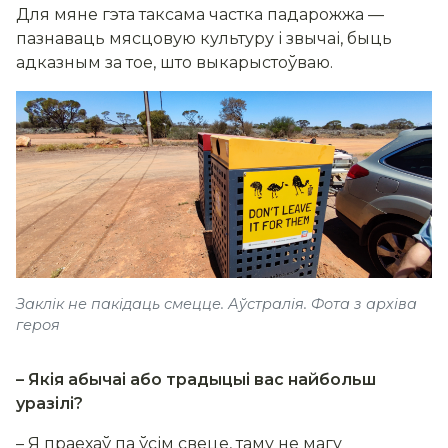
Для мяне гэта таксама частка падарожжа —
пазнаваць мясцовую культуру і звычаі, быць
адказным за тое, што выкарыстоўваю.
Заклік не пакідаць смецце. Аўстралія. Фота з архіва
героя
– Якія абычаі або традыцыі вас найбольш
уразілі?
– Я праехаў па ўсім свеце, таму не магу