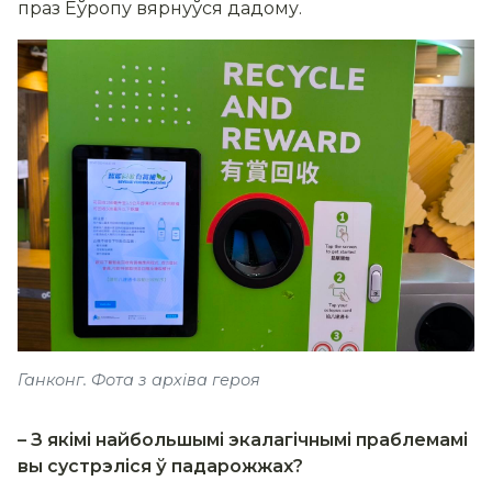
праз Еўропу вярнуўся дадому.
Ганконг. Фота з архіва героя
– З якімі найбольшымі экалагічнымі праблемамі
вы сустрэліся ў падарожжах?