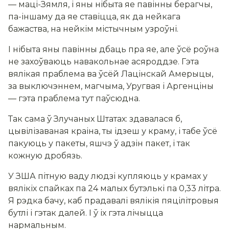
— маці-Зямля, і яны нібыта яе павінны берагчы,
па-іншаму да яе ставіцца, як да нейкага
бажаства, на нейкім містычным узроўні.
І нібыта яны павінны дбаць пра яе, але ўсё роўна
не захоўваюць навакольнае асяроддзе. Гэта
вялікая праблема ва ўсёй Лацінскай Амерыцы,
за выключэннем, магчыма, Уругвая і Аргенціны
— гэта праблема тут паўсюдна.
Так сама ў Злучаных Штатах: здавалася б,
цывілізаваная краіна, ты ідзеш у краму, і табе ўсё
пакуюць у пакеты, яшчэ ў адзін пакет, і так
кожную дробязь.
У ЗША пітную ваду людзі купляюць у крамах у
вялікіх спайках па 24 малых бутэлькі па 0,33 літра.
Я рэдка бачу, каб прадавалі вялікія пяцілітровыя
бутлі і гэтак далей. І ў іх гэта лічыцца
нармальным.