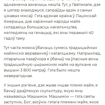
адназначна азначыць нешта. Тут, у Гватэмале, дзе
я цяпер знаходжуся, сапраўды адзін з самых
цікавых міксаў. Гэта адзіная краіна ў Лацінскай
Амерыцы, дзе карэнныя народы майя
складаюць большасць насельніцтва,
нягледзячы на генацыд, які яны перажылі 40
гадоў таму.
Тут часта можна ўбачыць сумесь традыцыйных
майянскіх вераванняў і каталіцызму. Напрыклад,
літаральна пазаўчора я ўбачыў на ўласныя вочы
традыцыйную цырымонію майя на вулкане на
вышыні 3 800 метраў. Гэта было нешта
неверагоднае.
У іншым рэгіёне, дзе жыве іншае племя майя, я
бачыў драўляную скульптуру, якую яны
называюць Машымон. Машымон — гэта святы
заступнік, Бог, ахоўнік гэтага племені майя, якое