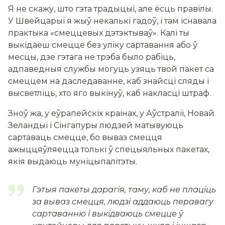
Я не скажу, што гэта традыцыі, але ёсць правілы.
У Швейцарыі я жыў некалькі гадоў, і там існавала
практыка «смеццевых дэтэктываў». Калі ты
выкідаеш смецце без уліку сартавання або ў
месцы, дзе гэтага не трэба было рабіць,
адпаведныя службы могуць узяць твой пакет са
смеццем на даследаванне, каб знайсці сляды і
высветліць, хто яго выкінуў, каб накласці штраф.
Зноў жа, у еўрапейскіх краінах, у Аўстраліі, Новай
Зеландыі і Сінгапуры людзей матывуюць
сартаваць смецце, бо вываз смецця
ажыццяўляецца толькі ў спецыяльных пакетах,
якія выдаюць муніцыпалітэты.
Гэтыя пакеты дарагія, таму, каб не плаціць
за вываз смецця, людзі аддаюць перавагу
сартаванню і выкідваюць смецце ў