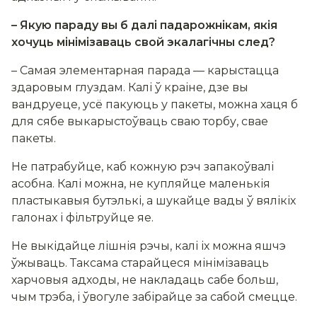
– Якую параду вы б далі падарожнікам, якія
хочуць мінімізаваць свой экалагічны след?
– Самая элементарная парада — карыстацца
здаровым глуздам. Калі ў краіне, дзе вы
вандруеце, усё пакуюць у пакеты, можна хаця б
для сябе выкарыстоўваць сваю торбу, свае
пакеты.
Не патрабуйце, каб кожную рэч запакоўвалі
асобна. Калі можна, не купляйце маленькія
пластыкавыя бутэлькі, а шукайце вады ў вялікіх
галонах і фільтруйце яе.
Не выкідайце лішнія рэчы, калі іх можна яшчэ
ўжываць. Таксама старайцеся мінімізаваць
харчовыя адходы, не накладаць сабе больш,
чым трэба, і ўвогуле забірайце за сабой смецце.