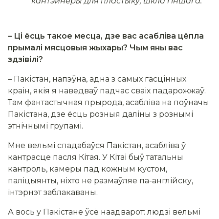
кантэйнеры для пластыку, шкла і іншага.
– Ці ёсць такое месца, дзе вас асабліва цёпла
прымалі мясцовыя жыхары? Чым яны вас
здзівілі?
– Пакістан, напэўна, адна з самых гасцінных
краін, якія я наведваў падчас сваіх падарожжаў.
Там фантастычная прырода, асабліва на поўначы
Пакістана, дзе ёсць розныя даліны з рознымі
этнічнымі групамі.
Мне вельмі спадабаўся Пакістан, асабліва ў
кантрасце пасля Кітая. У Кітаі быў татальны
кантроль, камеры пад кожным кустом,
паліцыянты, ніхто не размаўляе па-англійску,
інтэрнэт заблакаваны.
А вось у Пакістане ўсё наадварот: людзі вельмі