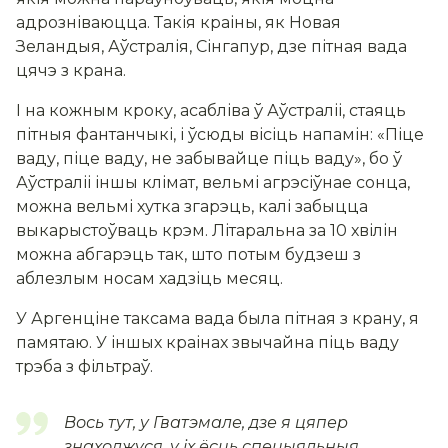
адрозніваюцца. Такія краіны, як Новая
Зеландыя, Аўстралія, Сінгапур, дзе пітная вада
цячэ з крана.
І на кожным кроку, асабліва ў Аўстраліі, стаяць
пітныя фантанчыкі, і ўсюды вісіць напамін: «Піце
ваду, піце ваду, не забывайце піць ваду», бо ў
Аўстраліі іншы клімат, вельмі агрэсіўнае сонца,
можна вельмі хутка згарэць, калі забыцца
выкарыстоўваць крэм. Літаральна за 10 хвілін
можна абгарэць так, што потым будзеш з
аблезлым носам хадзіць месяц.
У Аргенціне таксама вада была пітная з крану, я
памятаю. У іншых краінах звычайна піць ваду
трэба з фільтраў.
Вось тут, у Гватэмале, дзе я цяпер
знаходжуся, у іх ёсць спецыяльныя