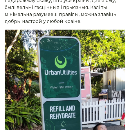
падарожжаў скажу, што ўсе краіны, дзе я быў,
былі вельмі гасцінныя і прыязныя. Калі ты
мінімальна разумееш правілы, можна злавіць
добры настрой у любой краіне.