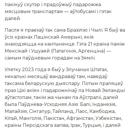
пакінуў скутэр і прадоўжыў падарожжа
мясцовым транспартам — аўтобусамі і гэтак
далей.
Пасля я праехаў так сама Бразілію і Чылі. Я быў ва
ўсіх краінах Лацінскай Амерыкі, якія
знаходзяцца на кантыненце. Гэта 21 краіна паміж
Мексікай і Ушуаяй (Патагонія, Аргенціна) —
самым паўднёвым горадам на Зямлі.
Улетку 2023 года я быў у Злучаных Штатах,
некалькі месяцаў вандраваў там, наведаў
таксама беларускую дыяспару. Потым праляцеў
праз Ціхі акіян і падарожнічаў па Новай Зеландыі
аўтастопам, такім жа чынам па Аўстраліі, далей
была Паўднёва-Усходняя Азія: Балі, Інданезія,
Малайзія, Сінгапур, Тайланд, Лаос, Камбоджа,
Кітай, Манголія, Пакістан, Афганістан, Узбекістан,
краіны Персідскага заліва, Ірак, Турцыя, і далей