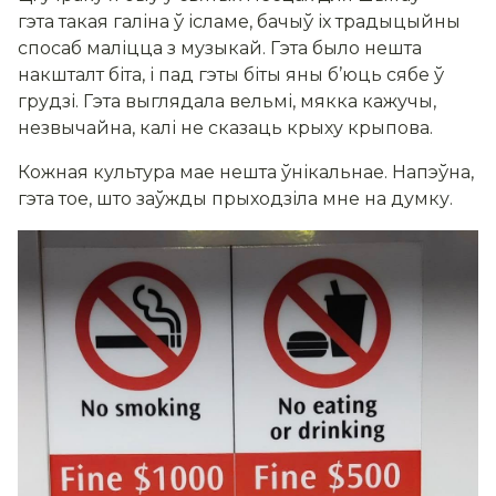
гэта такая галіна ў ісламе, бачыў іх традыцыйны
спосаб маліцца з музыкай. Гэта было нешта
накшталт біта, і пад гэты біты яны б’юць сябе ў
грудзі. Гэта выглядала вельмі, мякка кажучы,
незвычайна, калі не сказаць крыху крыпова.
Кожная культура мае нешта ўнікальнае. Напэўна,
гэта тое, што заўжды прыходзіла мне на думку.