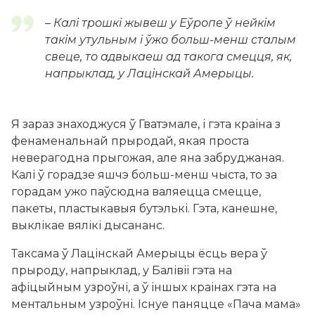
– Калі трошкі жывеш у Еўропе ў нейкім
такім утульным і ўжо больш-менш сталым
свеце, то адвыкаеш ад такога смецця, як,
напрыклад, у Лацінскай Амерыцы.
Я зараз знаходжуся ў Гватэмале, і гэта краіна з
фенаменальнай прыродай, якая проста
неверагодна прыгожая, але яна забруджаная.
Калі ў горадзе яшчэ больш-менш чыста, то за
горадам ужо паўсюдна валяецца смецце,
пакеты, пластыкавыя бутэлькі. Гэта, канешне,
выклікае вялікі дысананс.
Таксама ў Лацінскай Амерыцы ёсць вера ў
прыроду, напрыклад, у Балівіі гэта на
афіцыйным узроўні, а ў іншых краінах гэта на
ментальным узроўні. Існуе паняцце «Пача мама»