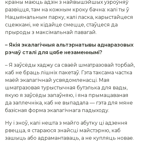
краіны маюць адзін з найвышэйшых узроўняў
развіцця, там на кожным кроку бачна: калі ты ў
Нацыянальным парку, калі ласка, карыстайцеся
сцежкамі, не кідайце смецце, стаўцеся да
прыроды з максімальнай павагай.
– Якія экалагічныя альтэрнатывы аднаразовых
рэчаў сталі для цябе незаменнымі?
– Я заўсёды хаджу са сваёй шматразовай торбай,
каб не браць лішніх пакетаў. Гэта таксама частка
маёй экалагічнай усвядомленасці. Мая
шматразовая турыстычная бутэлька для вады,
якую я заўсёды запаўняю, і яна прымацаваная
да заплечніка, каб не выпадала — гэта для мяне
базісная форма экалагічнага падыходу.
Ну і зноў, калі нешта з майго абутку ці адзення
рвецца, я стараюся знайсці майстэрню, каб
зашыць або адрамантаваць, а не купляць новае.