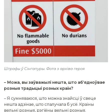
Штрафы ў Сінгапуры. Фота з архіва героя
– Можа, вы заўважылі нешта, што аб’ядноўвае
розныя традыцыі розных краін?
– Я сумняваюся, што можна знайсці ў свеце
нешта адзінае, што спалучала б усё. Краіны
вельмі розныя, рэгіёны вельмі розныя.