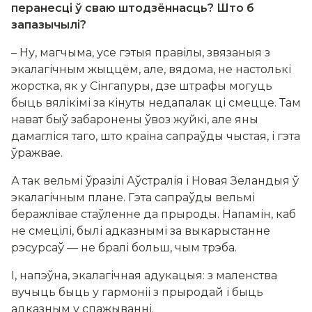
перанесці ў сваю штодзённасць? Што б
запазычылі?
– Ну, магчыма, усе гэтыя правілы, звязаныя з
экалагічным жыццём, але, вядома, не настолькі
жорстка, як у Сінгапуры, дзе штрафы могуць
быць вялікімі за кінуты недапалак ці смецце. Там
нават быў забаронены ўвоз жуйкі, але яны
дамагліся таго, што краіна сапраўды чыстая, і гэта
ўражвае.
А так вельмі ўразілі Аўстралія і Новая Зеландыя ў
экалагічным плане. Гэта сапраўды вельмі
беражлівае стаўленне да прыроды. Напамін, каб
не смецілі, былі адказнымі за выкарыстанне
рэсурсаў — не бралі больш, чым трэба.
І, напэўна, экалагічная адукацыя: з маленства
вучыць быць у гармоніі з прыродай і быць
адказным у спажыванні.