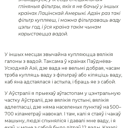
гліняныя фільтры, якіх я не бачыў у іншых
краінах Лацінскай Амерыкі. Адзін раз такі
фільтр купляеш, і можна фільтраваць ваду
цэлы год, і ўся краіна такім чынам
карыстаецца вадой.
У іншых месцах звычайна купляюцца вялікія
галоны з вадой. Таксама ў краінах Паўднёва-
Усходняй Азіі, дзе вада не вельмі добрая, часам
трэба купляць ваду з фільтраў або кіпяціць ваду,
каб яна адстаялася і астыла, і браць яе з сабой.
У Аўстраліі я прыехаў аўтастопам у цэнтральную
частку Аўстраліі, дзе вялікія пустыні, вялікія
адлегласці, дзе няма населеных пунктаў на 500–
700 кіламетраў навокал. І там, калі я стаяў і чакаў
машыну, людзі спыняліся і давалі мне ваду, і я
ехаў, у мяне з сабой было літраў 12 вады. Казалі: