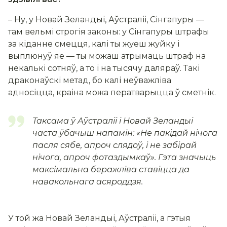
– Ну, у Новай Зеландыі, Аўстраліі, Сінгапуры —
там вельмі строгія законы: у Сінгапуры штрафы
за кіданне смецця, калі ты жуеш жуйку і
выплюнуў яе — ты можаш атрымаць штраф на
некалькі сотняў, а то і на тысячу даляраў. Такі
драконаўскі метад, бо калі неўважліва
адносіцца, краіна можа ператварыцца ў сметнік.
Таксама ў Аўстраліі і Новай Зеландыі
часта ўбачыш напамін: «Не пакідай нічога
пасля сябе, апроч слядоў, і не забірай
нічога, апроч фотаздымкаў». Гэта значыць
максімальна беражліва ставіцца да
навакольнага асяроддзя.
У той жа Новай Зеландыі, Аўстраліі, а гэтыя