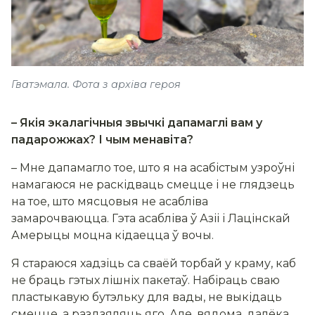
Гватэмала. Фота з архіва героя
– Якія экалагічныя звычкі дапамаглі вам у
падарожжах? І чым менавіта?
– Мне дапамагло тое, што я на асабістым узроўні
намагаюся не раскідваць смецце і не глядзець
на тое, што мясцовыя не асабліва
замарочваюцца. Гэта асабліва ў Азіі і Лацінскай
Амерыцы моцна кідаецца ў вочы.
Я стараюся хадзіць са сваёй торбай у краму, каб
не браць гэтых лішніх пакетаў. Набіраць сваю
пластыкавую бутэльку для вады, не выкідаць
смецце, а раздзяляць яго. Але, вядома, далёка