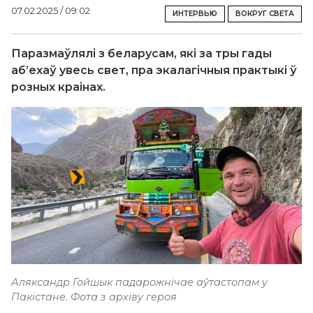
07.02.2025 / 09:02
ИНТЕРВЬЮ
ВОКРУГ СВЕТА
Паразмаўлялі з беларусам, які за тры гады
аб’ехаў увесь свет, пра экалагічныя практыкі ў
розных краінах.
Аляксандр Гойшык падарожнічае аўтастопам у
Пакістане. Фота з архіву героя