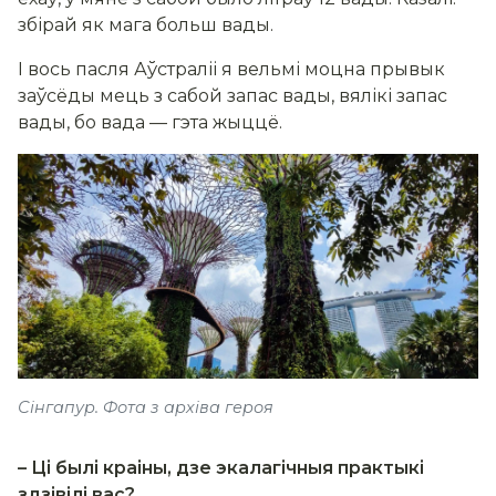
збірай як мага больш вады.
І вось пасля Аўстраліі я вельмі моцна прывык
заўсёды мець з сабой запас вады, вялікі запас
вады, бо вада — гэта жыццё.
Сінгапур. Фота з архіва героя
– Ці былі краіны, дзе экалагічныя практыкі
здзівілі вас?