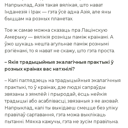
Напрыклад, Азія такая вялікая, што нават
Інданезія і Ірак — гэта ўсё адна Азія, але яны
быццам на розных планетах.
Тое ж самае можна сказаць пра Лацінскую
Амерыку — вялікія розніцы паміж краінамі. А
ўжо шукаць нешта агульнае паміж рознымі
рэгіёнамі, то я нават не скажу, што гэта проста.
– Якія традыцыйныя экалагічныя практыкі ў
розных краінах вас натхнілі?
– Калі паглядзець на традыцыйныя экалагічныя
практыкі, то ў краінах, дзе людзі сапраўды
звязаны з зямлёй і прыродай, ёсць нейкія
традыцыі або асаблівасці, звязаныя з яе аховай.
Напрыклад, калі ты выкідаеш смецце без уліку
правілаў сартавання, гэта можа выклікаць
пытанні. Мякка кажучы, гэта не зусім правільна.