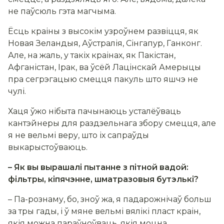
не паўсюль гэта магчыма.
Ёсць краіны з высокім узроўнем развіцця, як
Новая Зеландыя, Аўстралія, Сінгапур, Ганконг.
Але, на жаль, у такіх краінах, як Пакістан,
Афганістан, Ірак, ва ўсёй Лацінскай Амерыцы
пра сегрэгацыю смецця пакуль што яшчэ не
чулі.
Хаця ўжо нібыта пачынаюць усталёўваць
кантэйнеры для раздзельнага збору смецця, але
я не вельмі веру, што іх сапраўды
выкарыстоўваюць.
– Як вы вырашалі пытанне з пітной вадой:
фільтры, кіпячэнне, шматразовыя бутэлькі?
– Па-рознаму, бо, зноў жа, я падарожнічаў больш
за тры гады, і ў мяне вельмі вялікі пласт краін,
якія можна параўноўваць, якія моцна