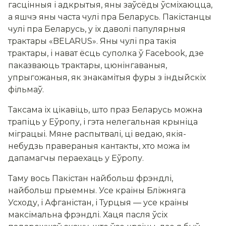
гасцінныя і адкрытыя, яны заўсёды ўсміхаюцца,
а яшчэ яны часта чулі пра Беларусь. Пакістанцы
чулі пра Беларусь, у іх даволі папулярныя
трактары «BELARUS». Яны чулі пра такія
трактары, і нават ёсць суполка ў Facebook, дзе
паказваюць трактары, цюнінгаваныя,
упрыгожаныя, як знакамітыя фуры з індыйскіх
фільмаў.
Таксама іх цікавіць, што праз Беларусь можна
трапіць у Еўропу, і гэта нелегальная крыніца
міграцыі. Мяне распытвалі, ці ведаю, якія-
небудзь правераныя кантакты, хто можа ім
дапамагчы пераехаць у Еўропу.
Таму вось Пакістан найбольш фрэндлі,
найбольш прыемны. Усе краіны Бліжняга
Усходу, і Афганістан, і Турцыя — усе краіны
максімальна фрэндлі. Хаця пасля ўсіх