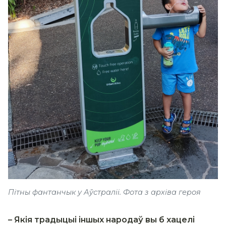
Пітны фантанчык у Аўстраліі. Фота з архіва героя
– Якія традыцыі іншых народаў вы б хацелі