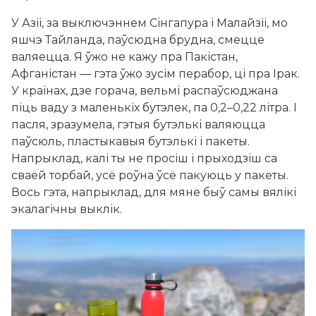
У Азіі, за выключэннем Сінгапура і Малайзіі, мо
яшчэ Тайланда, паўсюдна брудна, смецце
валяецца. Я ўжо не кажу пра Пакістан,
Афганістан — гэта ўжо зусім перабор, ці пра Ірак.
У краінах, дзе горача, вельмі распаўсюджана
піць ваду з маленькіх бутэлек, па 0,2–0,22 літра. І
пасля, зразумела, гэтыя бутэлькі валяюцца
паўсюль, пластыкавыя бутэлькі і пакеты.
Напрыклад, калі ты не просіш і прыходзіш са
сваёй торбай, усё роўна ўсё пакуюць у пакеты.
Вось гэта, напрыклад, для мяне быў самы вялікі
экалагічны выклік.