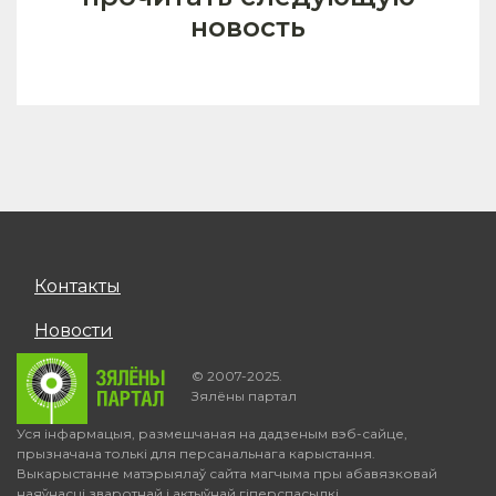
новость
Контакты
Новости
© 2007-2025.
Зялёны партал
Уся інфармацыя, размешчаная на дадзеным вэб-сайце,
прызначана толькі для персанальнага карыстання.
Выкарыстанне матэрыялаў сайта магчыма пры абавязковай
наяўнасці зваротнай і актыўнай гіперспасылкі.