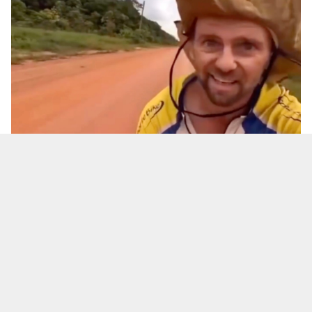
Беларус Сергей Бузо убегает от ягуара в Бразилии.
Скриншот видео.
Там он и встретил ягуара на шоссе BR-319.
Инцидент он снял на видео, которое стало
вирусным в Бразилии.
О Сергее часто пишут беларусские медиа. Это