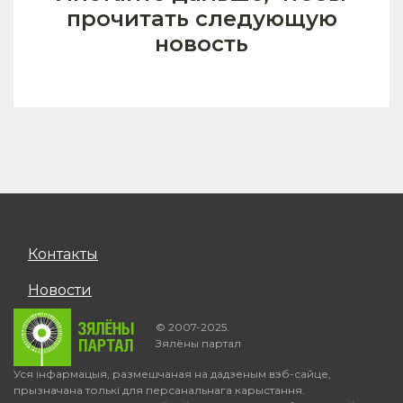
прочитать следующую
новость
Контакты
Новости
© 2007-2025.
Зялёны партал
Уся інфармацыя, размешчаная на дадзеным вэб-сайце,
прызначана толькі для персанальнага карыстання.