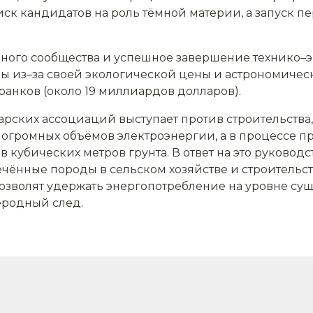
иск кандидатов на роль тёмной материи, а запуск п
ного сообщества и успешное завершение технико–
ы из–за своей экологической цены и астрономическ
нков (около 19 миллиардов долларов).
ских ассоциаций выступает против строительства, у
 огромных объёмов электроэнергии, а в процессе п
 кубических метров грунта. В ответ на это руководс
чённые породы в сельском хозяйстве и строительст
позволят удержать энергопотребление на уровне су
родный след.