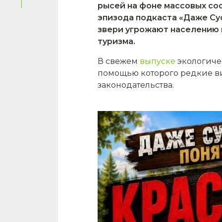
рысей на фоне массовых со
эпизода подкаста «Даже Су
звери угрожают населению 
туризма.
В свежем
выпуске
экологичес
помощью которого редкие в
законодательства.