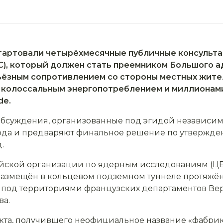
артовали четырёхмесячные публичные консульта
C), который должен стать преемником Большого а
ьёзным сопротивлением со стороны местных жите
х колоссальным энергопотреблением и миллионам
de.
суждения, организованные под эгидой независимых
года и предваряют финальное решение по утвержде
.
йской организации по ядерным исследованиям (ЦЕ
размещён в кольцевом подземном туннеле протяжён
 под территориями французских департаментов Верх
ва.
кта, получившего неофициальное название «фабрика 