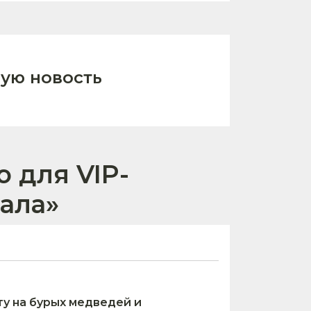
ую новость
 для VIP-
тала»
ту на бурых медведей и