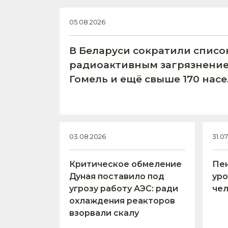
05.08.2026
В Беларуси сократили списо
радиоактивным загрязнение
Гомель и ещё свыше 170 нас
03.08.2026
31.0
Критическое обмеление
Пен
Дуная поставило под
уро
угрозу работу АЭС: ради
чел
охлаждения реакторов
взорвали скалу