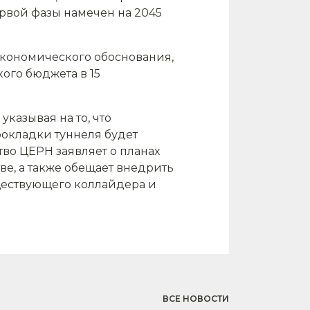
ервой фазы намечен на 2045
экономического обоснования,
ого бюджета в 15
казывая на то, что
рокладки туннеля будет
тво ЦЕРН заявляет о планах
ве, а также обещает внедрить
ществующего коллайдера и
ВСЕ НОВОСТИ