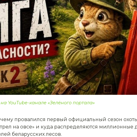
 на YouTube-канале «Зелёного портала»
чему провалился первый официальный сезон охоты 
трел на овсе» и куда распределяются миллионные 
лей беларусских лесов.