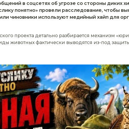
общений в соцсетях об угрозе со стороны диких х
слику понятно» провели расследование, чтобы вы
или чиновники используют медийный хайп для орг
кого проекта детально разбирается механизм «юрид
иды животных фактически выводятся из-под защит