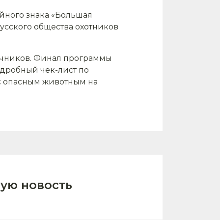
ейного знака «Большая
русского общества охотников
ачников. Финал программы
одробный чек-лист по
с опасным животным на
ую новость