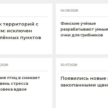
04.08.2026
к территорий с
Финские учёные
разрабатывают умны
м: исключен
очки для грибников
елённых пунктов
7.2026
30.07.2026
ие птиц в снижает
Появились новые 
вень стресса
закопанными щен
овека вдвое