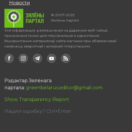
Новости
© 2007-2025.
Зялёны партал
Уся інфармацыя, размешчаная на дадзеным вэб-сайце,
прызначана толькі для персанальнага карыстання.
Выкарыстанне матэрыялаў сайта магчыма пры абавязковай
наяўнасці зваротнай і актыўнай гіперспасылкі.
Рэдактар Зялёнага
партала:
greenbelarus.editor@gmail.com
Show Transparency Report
Нашли ошибку? Ctrl+Enter