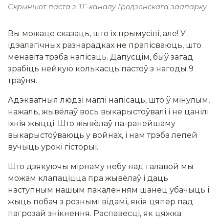
Скрыншот паста з ТГ-каналу Гродзенскага заапарку
Вы можаце сказаць, што іх прымусілі, але! У
ідэалагічных разнарадках не прапісваюць, што
менавіта трэба напісаць. Дапусцім, быў загад
зрабіць нейкую колькасць пастоў з нагоды 9
траўня.
Адэкватныя людзі маглі напісаць, што ў мінулым,
нажаль, жывёлаў вось выкарыстоўвалі і не цанілі
іхнія жыцці. Што жывёлаў па-ранейшаму
выкарыстоўваюць у войнах, і нам трэба лепей
вучыць урокі гісторыі.
Што дзякуючы мірнаму небу над галавой мы
можам клапаціцца пра жывёлаў і даць
наступным нашым пакаленням шанец убачыць і
жыць побач з рознымі відамі, якія цяпер пад
пагрозай знікнення. Распавесці, як цяжка