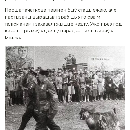
Першапачаткова павінен быў стаць ежаю, але
партызаны вырашылі зрабіць яго сваім
талісманам і захавалі жыццё казлу. Ужо праз год
казёл
і прымаў удзел у парадзе партызанаў у
Мінску.