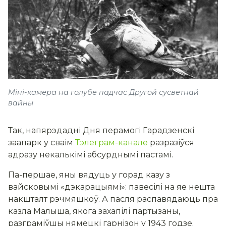
Міні-камера на голубе падчас Другой сусветнай
вайны
Так, напярэдадні Дня перамогі Гарадзенскі
заапарк у сваім
Тэлеграм-канале
разразіўся
адразу некалькімі абсурднымі пастамі.
Па-першае, яны вядуць у горад казу з
вайсковымі «дэкарацыямі»: павесілі на яе нешта
накшталт рэчмяшкоў. А пасля распавядаюць пра
казла Малыша,
якога захапілі партызаны,
разграміўшы нямецкі гарнізон у 1943 годзе.