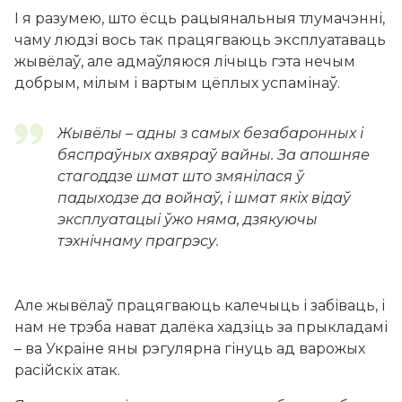
І я разумею, што ёсць рацыянальныя тлумачэнні,
чаму людзі вось так працягваюць эксплуатаваць
жывёлаў, але адмаўляюся лічыць гэта нечым
добрым, мілым і вартым цёплых успамінаў.
Жывёлы – адны з самых безабаронных і
бяспраўных ахвяраў вайны. За апошняе
стагоддзе шмат што змянілася ў
падыходзе да войнаў, і шмат якіх відаў
эксплуатацыі ўжо няма, дзякуючы
тэхнічнаму прагрэсу.
Але жывёлаў працягваюць калечыць і забіваць, і
нам не трэба нават далёка хадзіць за прыкладамі
– ва Украіне яны рэгулярна гінуць ад варожых
расійскіх атак.