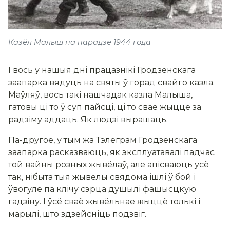
Казёл Малыш на парадзе 1944 года
І вось у нашыя дні працазнікі Гродзенскага
заапарка вядуць на святы ў горад свайго казла.
Маўляў, вось такі нашчадак казла Малыша,
гатовы ці то ў суп пайсці, ці то сваё жыццё за
радзіму аддаць. Як людзі вырашаць.
Па-другое, у тым жа Тэлеграм Гродзенскага
заапарка расказваюць, як эксплуатавалі падчас
той вайны розных жывёлаў, але апісваюць усё
так, нібыта тыя жывёлы свядома ішлі ў бой і
ўвогуле па клічу сэрца душылі фашысцкую
гадзіну. І ўсё сваё жывёльнае жыццё толькі і
марылі, што здзейсніць подзвіг.