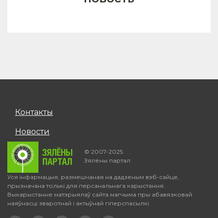
Контакты
Новости
© 2007-2025.
Зялёны партал
Уся інфармацыя, размешчаная на дадзеным вэб-сайце,
прызначана толькі для персанальнага карыстання.
Выкарыстанне матэрыялаў сайта магчыма пры абавязковай
наяўнасці зваротнай і актыўнай гіперспасылкі.