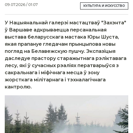
09.07.2026 / 01:07
КУЛЬТУРА И ИСКУССТВО
У Нацыянальнай галерэі мастацтваў "Захэнта"
ў Варшаве адкрываецца персанальная
выстава беларусскага мастака Юры Шуста,
якая прапануе гледачам прынцыпова новы
погляд на Белавежскую пушчу. Экспазіцыя
даследуе прастору старажытнага рэліктавага
лесу, які ў сучасных рэаліях ператварыўся з
сакральнага і міфічнага месца ў зону
жорсткага мілітарнага і тэхналагічнага
кантролю.