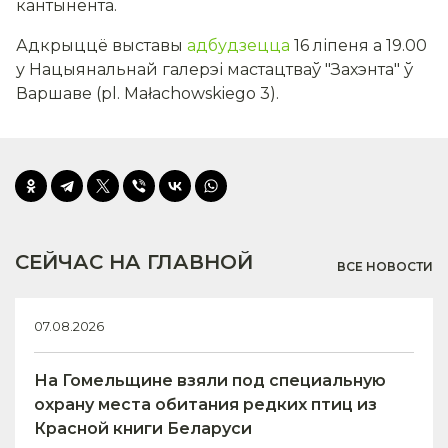
кантынента.
Адкрыццё выставы
адбудзецца
16 ліпеня а 19.00
у Нацыянальнай галерэі мастацтваў "Захэнта" ў
Варшаве (pl. Małachowskiego 3).
СЕЙЧАС НА ГЛАВНОЙ
ВСЕ НОВОСТИ
07.08.2026
На Гомельщине взяли под специальную
охрану места обитания редких птиц из
Красной книги Беларуси