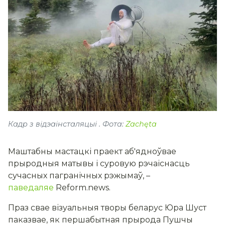
Кадр з відэаінсталяцыі . Фота:
Zachęta
Маштабны мастацкі праект аб'ядноўвае
прыродныя матывы і суровую рэчаіснасць
сучасных пагранічных рэжымаў, –
паведаляе
Reform.news.
Праз свае візуальныя творы беларус Юра Шуст
паказвае, як першабытная прырода Пушчы