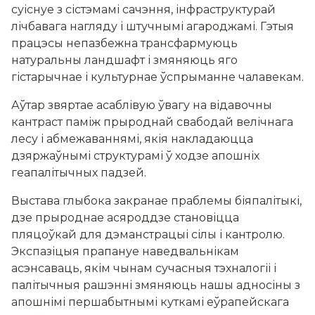
суіснуе з сістэмамі сачэння, інфраструктурай
лічбавага нагляду і штучнымі агароджамі. Гэтыя
працэсы непазбежна трансфармуюць
натуральны ландшафт і змяняюць яго
гістарычнае і культурнае ўспрыманне чалавекам.
Аўтар звяртае асаблівую ўвагу на відавочны
кантраст паміж прыроднай свабодай велічнага
лесу і абмежаваннямі, якія накладаюцца
дзяржаўнымі структурамі ў ходзе апошніх
геапалітычных падзей.
Выстава глыбока закранае праблемы біяпалітыкі,
дзе прыроднае асяроддзе становіцца
пляцоўкай для дэманстрацыі сілы і кантролю.
Экспазіцыя прапануе наведвальнікам
асэнсаваць, якім чынам сучасныя тэхналогіі і
палітычныя рашэнні змяняюць нашы адносіны з
апошнімі першабытнымі куткамі еўрапейскага