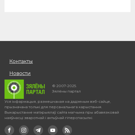
Контакты
Новости
© 2007-2025.
Зялёны партал
Уся інфармацыя, размешчаная на дадзеным вэб-сайце,
прызначана толькі для персанальнага карыстання.
Выкарыстанне матэрыялаў сайта магчыма пры абавязковай
наяўнасці зваротнай і актыўнай гіперспасылкі.