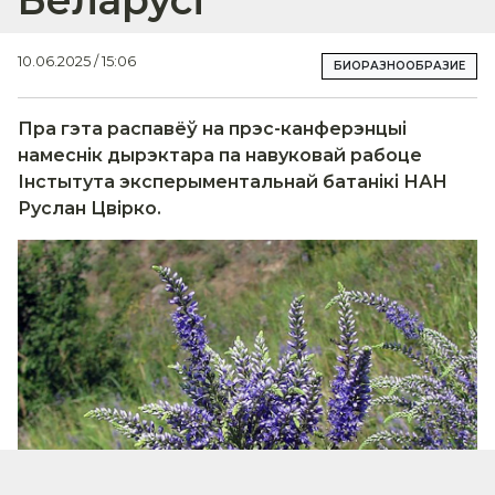
Беларусі
10.06.2025 / 15:06
БИОРАЗНООБРАЗИЕ
Пра гэта распавёў на прэс-канферэнцыі
намеснік дырэктара па навуковай рабоце
Інстытута эксперыментальнай батанікі НАН
Руслан Цвірко.