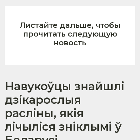
Листайте дальше, чтобы
прочитать следующую
новость
Навукоўцы знайшлі
дзікарослыя
расліны, якія
лічыліся зніклымі ў