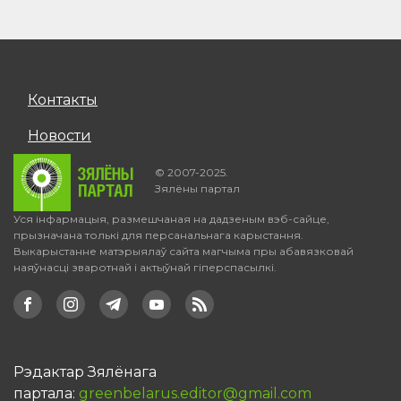
Контакты
Новости
© 2007-2025.
Зялёны партал
Уся інфармацыя, размешчаная на дадзеным вэб-сайце,
прызначана толькі для персанальнага карыстання.
Выкарыстанне матэрыялаў сайта магчыма пры абавязковай
наяўнасці зваротнай і актыўнай гіперспасылкі.
Рэдактар Зялёнага
партала:
greenbelarus.editor@gmail.com