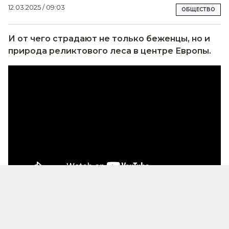
12.03.2025 / 09:03
ОБЩЕСТВО
И от чего страдают не только беженцы, но и
природа реликтового леса в центре Европы.
Специальный репортаж "Беловежская пуща:
гуманитарный и экологический кризис на
границе Польши и Беларуси" появился на сайте