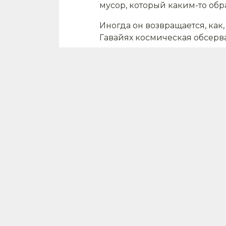
мусор, который каким-то обр
Иногда он возвращается, как
Гавайях космическая обсерв
Сначала ученые подумали, ч
объекта оказалась слишком 
движения NASA убедились, ч
Загадочной штуковиной оказа
программы «Сервейер-2». О т
Но чаще всего мусор остаетс
планеты скопилось 170 милл