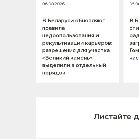
06.08.2026
05.0
В Беларуси обновляют
В Б
правила
спи
недропользования и
ра
рекультивации карьеров:
заг
разрешения для участка
Гом
«Великий камень»
нас
выделили в отдельный
порядок
Листайте 