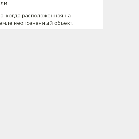
ли.
да, когда расположенная на
емле неопознанный объект.
 траектория движения
и Лаборатории реактивного
века использовалась в рамках
но забыли.
ий день вокруг нашей