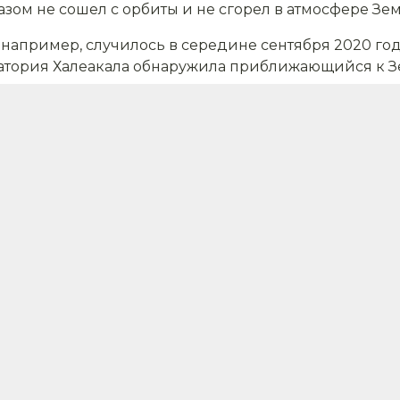
азом не сошел с орбиты и не сгорел в атмосфере Зем
, например, случилось в середине сентября 2020 го
атория Халеакала обнаружила приближающийся к З
то имеют дело с неизвестным науке астероидом, но
странной. После тщательных наблюдений сотрудник
то объект был создан людьми.
лась часть ракеты, которая во второй половине XX 
ом, что часть ракеты была потеряна, ученые уже дав
я в космосе. По расчетам астрономов, на сегодняшн
ионов частиц космического мусора.