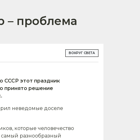
р – проблема
ВОКРУГ СВЕТА
о СССР этот праздник
ло принято решение
.
корил неведомые доселе
иков, которые человечество
е самый разнообразный