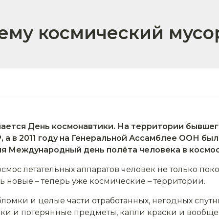
ему космический мусо
чается День космонавтики. На территории бывшег
Р, а в 2011 году на Генеральной Ассамблее ООН бы
ля Международный день полёта человека в космос
космос летательных аппаратов человек не только по
ть новые – теперь уже космические – территории.
ломки и целые части отработанных, негодных спутн
ешки и потерянные предметы, капли краски и вообщ