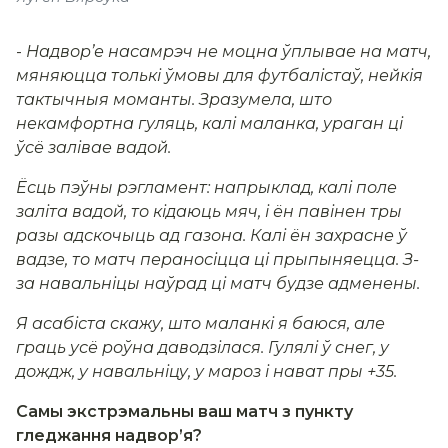
-
Надвор’е насамрэч не моцна ўплывае на матч,
мяняюцца толькі ўмовы для футбалістаў, нейкія
тактычныя моманты. Зразумела, што
некамфортна гуляць, калі маланка, ураган ці
ўсё залівае вадой.
Ёсць пэўны рэгламент: напрыклад, калі поле
заліта вадой, то кідаюць мяч, і ён павінен тры
разы адскочыць ад газона. Калі ён захрасне ў
вадзе, то матч пераносіцца ці прыпыняецца. З-
за навальніцы наўрад ці матч будзе адменены.
Я асабіста скажу, што маланкі я баюся, але
граць усё роўна даводзілася. Гулялі ў снег, у
дождж, у навальніцу, у мароз і нават пры +35.
Самы экстрэмальны ваш матч з пункту
гледжання надвор’я?