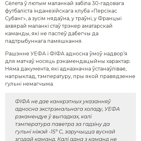
Сёлета ў лютым маланкай забіла 30-гадовага
футбаліста інданезійскага клуба «Персікас
Субанг», а зусім нядаўна, у траўні, у Францыі
ахвярай маланкі стаў трэнер аматарскай
каманды, які не паспеў дабегчы да
падтрыбуннага памяшкання.
Рашэнне УЕФА і ФІФА адносна ўмоў надвор’я
для матчаў носяць рэкамендацыйны характар.
Няма дакумента, які адназначна ўстанаўлівае,
напрыклад, тэмпературу, пры якой правядзенне
гульні немагчыма.
ФІФА не дае канкрэтных указанняў
адносна экстрэмальнага холаду, УЕФА
рэкамендуе ў выпадках, калі
тэмпература паветра за гадзіну да
гульні ніжэй -15° C, заручыцца вуснай
згодай каманд. Калі адна з каманд не