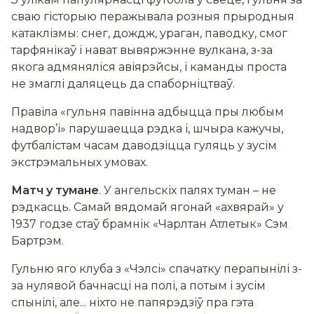
сваю гісторыю перажывала розныя прыродныя
катаклізмы: снег, дождж, ураган, паводку, смог
тарфянікаў і нават вывяржэнне вулкана, з-за
якога адмяняліся авіярэйсы, і каманды проста
не змаглі даляцець да спаборніцтваў.
Правіла «гульня павінна адбыцца пры любым
надвор’і» парушаецца рэдка і, шчыра кажучы,
футбалістам часам даводзіцца гуляць у зусім
экстрэмальных умовах.
Матч у тумане
. У ангельскіх палях туман – не
рэдкасць. Самай вядомай ягонай «ахвярай» у
1937 годзе стаў брамнік «Чарлтан Атлетык» Сэм
Бартрэм.
Гульню яго клуба з «Чэлсі» спачатку перапынілі з-
за нулявой бачнасці на полі, а потым і зусім
спынілі, але... ніхто не папярэдзіў пра гэта