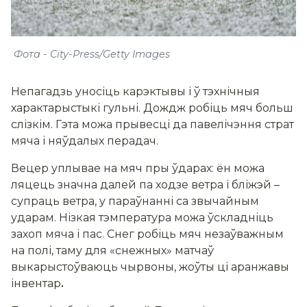
Фота - City-Press/Getty Images
Непагадзь уносіць карэктывы і ў тэхнічныя
характарыстыкі гульні. Дождж робіць мяч больш
слізкім. Гэта можа прывесці да павелічэння страт
мяча і няўдалых перадач.
Вецер уплывае на мяч пры ўдарах: ён можа
ляцець значна далей па ходзе ветра і бліжэй –
супраць ветра, у параўнанні са звычайным
ударам. Нізкая тэмпература можа ўскладніць
захоп мяча і пас. Снег робіць мяч незаўважным
на полі, таму для «снежных» матчаў
выкарыстоўваюць чырвоны, жоўты ці аранжавы
інвентар
.