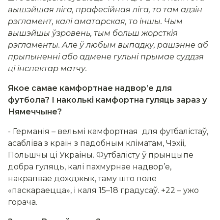
вышэйшая ліга, прафесійная ліга, то там адзін
рэгламент, калі аматарская, то іншы. Чым
вышэйшы ўзровень, тым больш жорсткія
рэгламенты. Але ў любым выпадку, рашэнне аб
прыпыненні або адмене гульні прымае суддзя
ці інспектар матчу.
Якое самае камфортнае надвор’е для
футбола? І наколькі камфортна гуляць зараз у
Нямеччыне?
- Германія – вельмі камфортная для футбалістаў,
асабліва з краін з падобным кліматам, Чэхіі,
Польшчы ці Украіны. Футбалісту ў прынцыпе
добра гуляць, калі пахмурнае надвор’е,
накрапвае дожджык, таму што поле
«паскараецца», і каля 15–18 градусаў. +22 – ужо
горача.