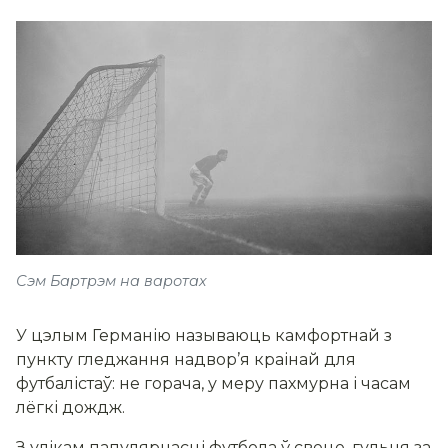
Сэм Бартрэм на варотах
У цэлым Германію называюць камфортнай з
пункту гледжання надвор’я краінай для
футбалістаў: не горача, у меру пахмурна і часам
лёгкі дождж.
З улікам папулярнасці футбола ў свеце, гульня за