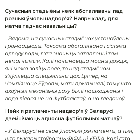
Сучасныя стадыёны неяк абсталяваны пад
розныя ўмовы надвор’я? Напрыклад, для
матча падчас навальніцы?
- Вядома, на сучасных стадыёнах устаноўлены
громаадводы. Таксама абсталявана і сістэма
адводу вады, гэта значыць затапленні там
немагчымыя. Калі пачынаецца моцны дождж,
які можа заліць поле, то над стадыёнам
з’яўляецца спецыяльны дах. Цяпер, на
Чэмпіянаце Еўропы, матч прыпынялі, таму што
ахоўныя механізмы даху былі пашкоджаны і
вада лілася не на футбалістаў, а на гледачоў.
Нейкія рэгламенты надвор’я ў Беларусі
дзейнічаюць адносна футбольных матчаў?
-
У Беларусі не свае ўласныя рэгламенты, а тыя,
што выкарыстоўваюць ФІФА ці УЕФА. Калі гэта