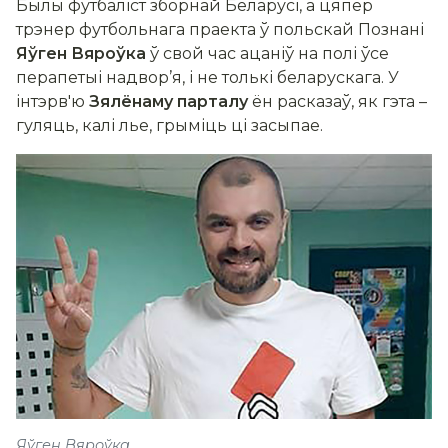
Былы футбаліст зборнай Беларусі, а цяпер
трэнер футбольнага праекта ў польскай Познані
Яўген Вяроўка
ў свой час ацаніў на полі ўсе
перапетыі надвор’я, і не толькі беларускага. У
інтэрв'ю
Зялёнаму парталу
ён расказаў, як гэта –
гуляць, калі лье, грыміць ці засыпае.
Яўген Вяроўка