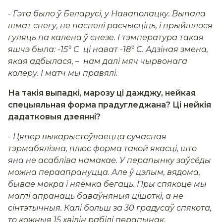
- Гэта было ў Беларусі, у Наваполацку. Выпала
шмат снегу, не паспелі расчысціць, і прыйшлося
гуляць па калена ў снезе. І тэмпература такая
яшчэ была: -15
° C
ці нават -18
° C
. Адзіная змена,
якая адбылася, – нам далі мяч чырвонага
колеру. І матч мы правялі.
На такія выпадкі, марозу ці дажджу, нейкая
спецыяльная форма прадугледжана? Ці нейкія
дадатковыя дзеянні?
-
Цяпер выкарыстоўваецца сучасная
тэрмабялізна, плюс форма такой якасці, што
яна не асабліва намакае. У перапынку заўсёды
можна пераапрануцца. Але ў цэлым, вядома,
бывае мокра і няёмка бегаць. Пры спякоце мы
маглі апранаць баваўняныя цішоткі, а не
сінтэтычныя. Калі больш за 30 градусаў спякота,
то кожныя 15 хвілін рабілі перапынак.