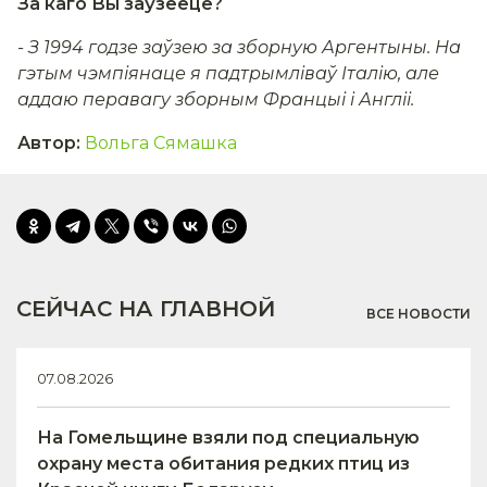
За каго Вы заўзееце?
- З 1994 годзе заўзею за зборную Аргентыны. На
гэтым чэмпіянаце я падтрымліваў Італію, але
аддаю перавагу зборным Францыі і Англіі.
Автор
:
Вольга Сямашка
СЕЙЧАС НА ГЛАВНОЙ
ВСЕ НОВОСТИ
07.08.2026
На Гомельщине взяли под специальную
охрану места обитания редких птиц из