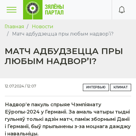
Главная
Новости
Матч адбудзецца пры любым надвор’і?
МАТЧ АДБУДЗЕЦЦА ПРЫ
ЛЮБЫМ НАДВОР’І?
12.07.2024 / 12:07
ИНТЕРВЬЮ
КЛИМАТ
Надвор’е пакуль спрыяе Чэмпіянату
Еўропы-2024 у Германіі. За амаль чатыры тыдні
гульняў толькі адзін матч, паміж зборнымі Даніі
і Германіі, быў прыпынены з-за моцнага дажджу
і навальніцы.