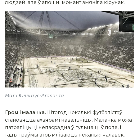
людзей, але ў апошні момант змяніла кірунак.
Матч Ювентус-Аталанта
Гром і маланка.
Штогод некалькі футбалістаў
становяцца ахвярамі навальніцы. Маланка можа
патрапіць ці непасрэдна ў гульца ці ў поле, і
тады траўмы атрымліваюць некалькі чалавек.