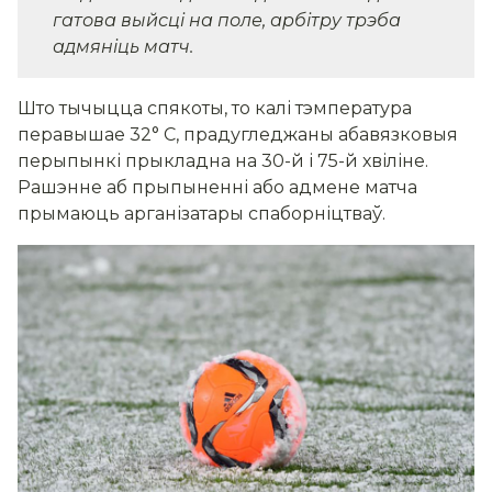
гатова выйсці на поле, арбітру трэба
адмяніць матч.
Што тычыцца спякоты, то калі тэмпература
перавышае 32° C, прадугледжаны абавязковыя
перыпынкі прыкладна на 30-й і 75-й хвіліне.
Рашэнне аб прыпыненні або адмене матча
прымаюць арганізатары спаборніцтваў.