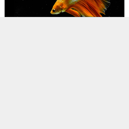
Иллюстративное изображение
Незаконное производство морепродуктов из
аквариумных рыбок в Псковской области
России
обнаружил
Россельхознадзор.
Продукцию распространяла компания ООО
«Удмуртакваресурс», ее производство было
зарегистрировано в городе Невель.
На все продукты были оформлены
ветеринарные сопроводительные документы.