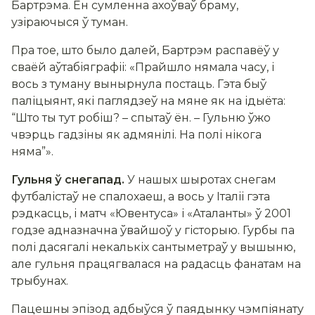
Бартрэма. Ён сумленна ахоўваў браму,
узіраючыся ў туман.
Пра тое, што было далей, Бартрэм распавёў у
сваёй аўтабіяграфіі: «Прайшло нямала часу, і
вось з туману вынырнула постаць. Гэта быў
паліцыянт, які паглядзеў на мяне як на ідыёта:
“Што ты тут робіш? – спытаў ён. – Гульню ўжо
чвэрць гадзіны як адмянілі. На полі нікога
няма”».
Гульня ў снегапад.
У нашых шыротах снегам
футбалістаў не спалохаеш, а вось у Італіі гэта
рэдкасць, і матч «Ювентуса» і «Аталанты» ў 2001
годзе адназначна ўвайшоў у гісторыю. Гурбы па
полі дасягалі некалькіх сантыметраў у вышыню,
але гульня працягвалася на радасць фанатам на
трыбунах.
Пацешны эпізод адбыўся ў паядынку чэмпіянату