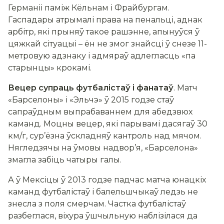
Германіі паміж Кёльнам і Фрайбургам.
Гаспадары атрымалі права на пенальці, аднак
арбітр, які прыняў такое рашэнне, апынуўся ў
цяжкай сітуацыі – ён не змог знайсці ў снезе 11-
метровую адзнаку і адмяраў адлегласць «па
старынцы» крокамі.
Вецер супраць футбалістаў і фанатаў
. Матч
«Барселоны» і «Эльчэ» ў 2015 годзе стаў
сапраўдным выпрабаваннем для абедзвюх
каманд. Моцны вецер, які парывамі дасягаў 30
км/г, сур’ёзна ўскладняў кантроль над мячом.
Нягледзячы на ​​ўмовы надвор’я, «Барселона»
змагла забіць чатыры галы.
А ў Мексіцы ў 2013 годзе падчас матча юнацкіх
каманд футбалістаў і балельшчыкаў ледзь не
знесла з поля смерчам. Частка футбалістаў
разбеглася, віхура ўшчыльную наблізілася да