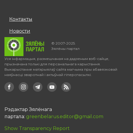
Контакты
Новости
© 2007-2025.
Зялёны партал
Уся інфармацыя, размешчаная на дадзеным вэб-сайце,
прызначана толькі для персанальнага карыстання.
Выкарыстанне матэрыялаў сайта магчыма пры абавязковай
наяўнасці зваротнай і актыўнай гіперспасылкі.
Рэдактар Зялёнага
партала:
greenbelarus.editor@gmail.com
Show Transparency Report