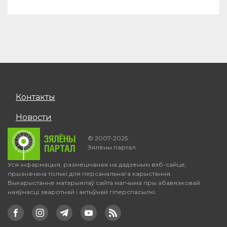
Контакты
Новости
© 2007-2025.
Зялёны партал
Уся інфармацыя, размешчаная на дадзеным вэб-сайце,
прызначана толькі для персанальнага карыстання.
Выкарыстанне матэрыялаў сайта магчыма пры абавязковай
наяўнасці зваротнай і актыўнай гіперспасылкі.