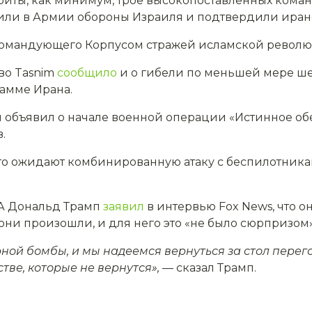
 убиты, как минимум, трое высокопоставленных ко
или в Армии обороны Израиля и подтвердили иран
 командующего Корпусом стражей исламской револ
тво Tasnim
сообщило
и о гибели по меньшей мере ш
амме Ирана.
н объявил о начале военной операции «Истинное об
.
что ожидают комбинированную атаку с беспилотник
А Дональд Трамп
заявил
в интервью Fox News, что о
к они произошли, и для него это «не было сюрпризом
ной бомбы, и мы надеемся вернуться за стол перег
тве, которые не вернутся»,
— сказал Трамп.