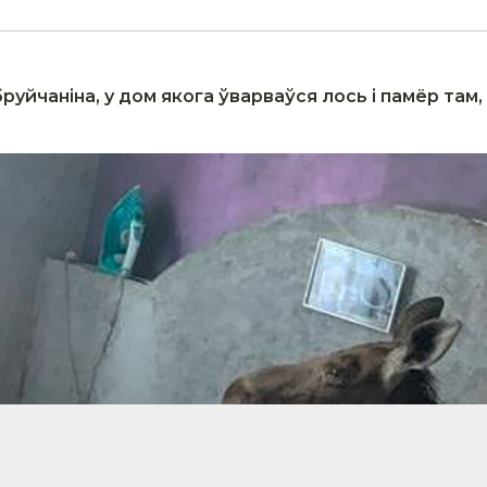
руйчаніна, у дом якога ўварваўся лось і памёр там