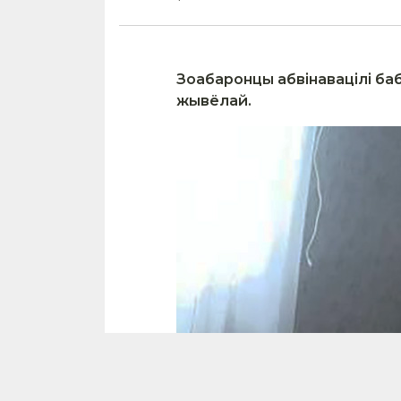
Зоабаронцы абвінавацілі баб
жывёлай.