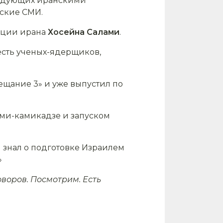
мандующих иранскими
ские СМИ.
юции ирана
Хосейна Салами
.
есть ученых-ядерщиков,
ещание 3» и уже выпустил по
ами-камикадзе и запуском
н знал о подготовке Израилем
»
оворов. Посмотрим. Есть