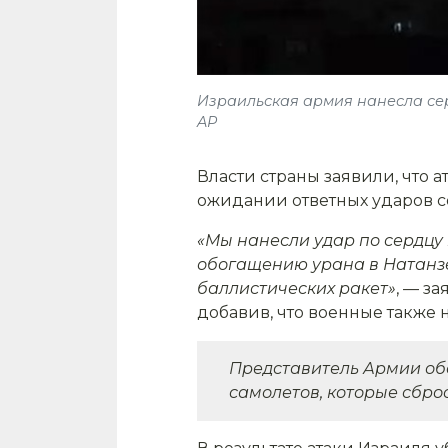
Израильская армия нанесла сери
AP
Власти страны заявили, что
ожидании ответных ударов со
«Мы нанесли удар по сердцу
обогащению урана в Натанзе
баллистических ракет»
, — з
добавив, что военные также
Представитель Армии обо
самолетов, которые сбр