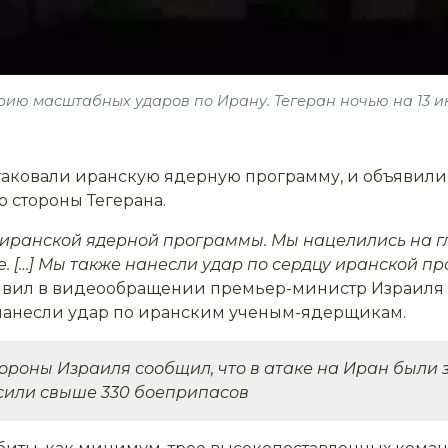
ю масштабных ударов по Ирану. Тегеран ночью на 13 июня
 атаковали иранскую ядерную программу, и объявил
 стороны Тегерана.
 иранской ядерной программы. Мы нацелились на г
. […] Мы также нанесли удар по сердцу иранской п
аявил в видеообращении премьер-министр Израиля
 нанесли удар по иранским ученым-ядерщикам.
роны Израиля сообщил, что в атаке на Иран были 
осили свыше 330 боеприпасов