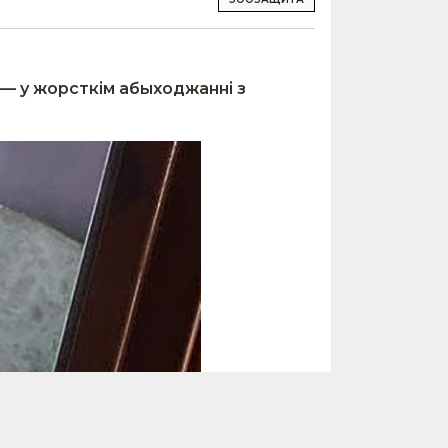
, — у жорсткім абыходжанні з