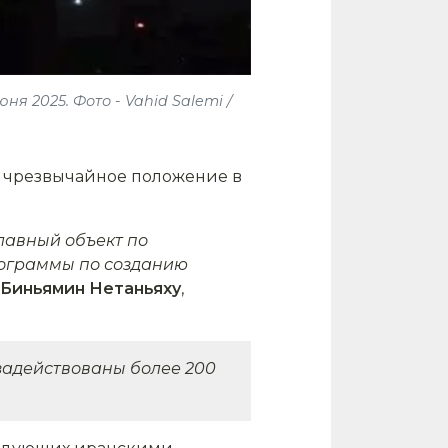
 2025. Фото - Vahid Salemi /
и чрезвычайное положение в
лавный объект по
рограммы по созданию
Биньямин Нетаньяху
,
задействованы более 200