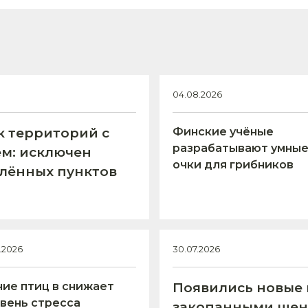
04.08.2026
к территорий с
Финские учёные
разрабатывают умны
м: исключен
очки для грибников
елённых пунктов
7.2026
30.07.2026
ие птиц в снижает
Появились новые 
вень стресса
закопанными щен