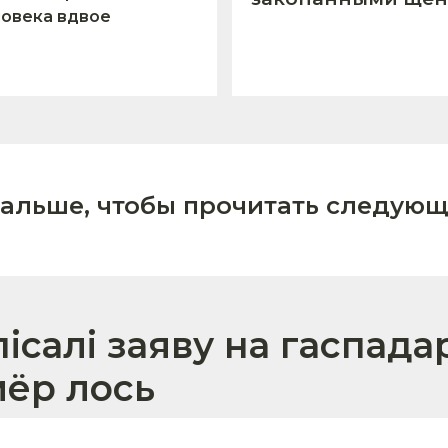
овека вдвое
дальше, чтобы прочитать следующ
салі заяву на гаспада
мёр лось