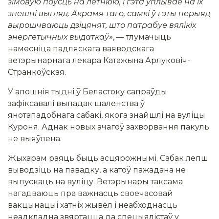
зімовую поўсць на летнюю, і гэта ўплывае на іх
знешні выгляд. Акрамя таго, самкі ў гэты перыяд
вырошчваюць дзіцянят, што патрабуе вялікіх
энергетычных выдаткаў»
, — тлумачыць
намесніца падляскага ваяводскага
ветэрынарнага лекара Катажына Арлуковіч-
Странкоўская.
У апошнія тыдні ў Беластоку сапраўды
зафіксавалі выпадак шаленства ў
янотападобнага сабакі, якога знайшлі на вуліцы
Куроня. Аднак новых ачагоў захворвання пакуль
не выяўлена.
Жыхарам раяць быць асцярожнымі. Сабак лепш
выводзіць на павадку, а катоў пажадана не
выпускаць на вуліцу. Ветэрынары таксама
нагадваюць пра важнасць своечасовай
вакцынацыі хатніх жывёл і неабходнасць
неадкладна звяртацца да спецыялістаў у