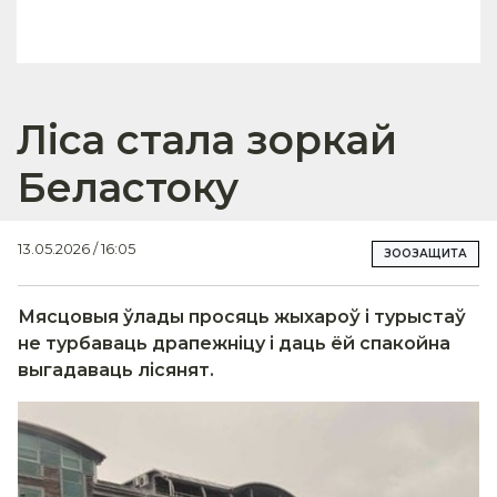
Ліса стала зоркай
Беластоку
13.05.2026 / 16:05
ЗООЗАЩИТА
Мясцовыя ўлады просяць жыхароў і турыстаў
не турбаваць драпежніцу і даць ёй спакойна
выгадаваць лісянят.