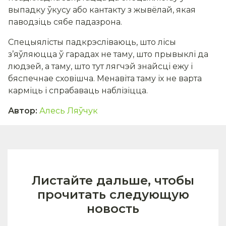
выпадку ўкусу або кантакту з жывёлай, якая
паводзіць сябе падазрона.
Спецыялісты падкрэсліваюць, што лісы
з’яўляюцца ў гарадах не таму, што прывыклі да
людзей, а таму, што тут лягчэй знайсці ежу і
бяспечнае сховішча. Менавіта таму іх не варта
карміць і спрабаваць наблізіцца.
Автор
:
Алесь Ляўчук
Листайте дальше, чтобы
прочитать следующую
новость