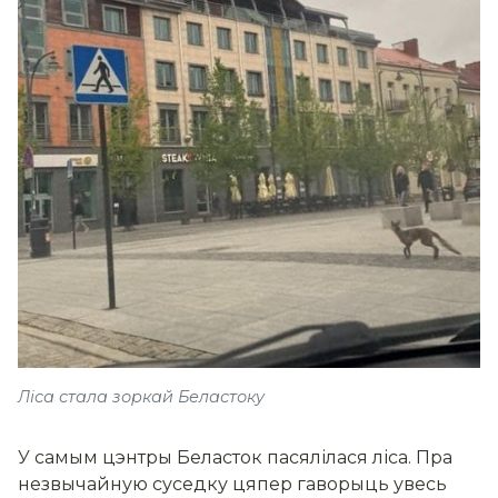
Ліса стала зоркай Беластоку
У самым цэнтры Беласток пасялілася ліса. Пра
незвычайную суседку цяпер гаворыць увесь