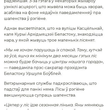
радзейшая. З-за гэтага ў некаторых жыхароў
узніклі асцярогі, што жывёла можа быць хворая,
асабліва на фоне нядаўніх паведамленняў пра
шаленства ў рэгіёне.
Аднак высветлілася, што на вуліцы Касцёльнай,
каля Курыі Архідыяцэзіі Беластоку, знаходзіцца
нара, у якой жывуць трое маленькіх лісянят.
«Мы не хочам парушаць іх спакой. Таму, хутчэй
за ўсё, яшчэ як мінімум два месяцы гэтых ліс
можна будзе бачыць у цэнтры нашага горада»
,
— паведаміла прэс-сакратар прэзідэнта
Беластоку Уршуля Боўблей.
Ветэрынарныя службы падкрэсліваюць, што
падстаў для панікі няма. Лісы ў рэгіёне
вакцынуюцца супраць шаленства.
«Цяпер у ліс ідзе сезонная лінька. Яны мяняюць