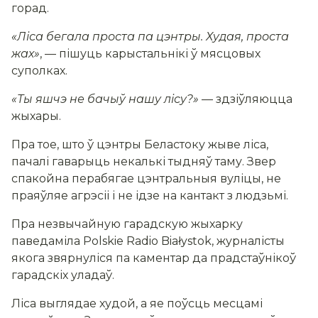
горад.
«Ліса бегала проста па цэнтры. Худая, проста
жах»
, — пішуць карыстальнікі ў мясцовых
суполках.
«Ты яшчэ не бачыў нашу лісу?»
— здзіўляюцца
жыхары.
Пра тое, што ў цэнтры Беластоку жыве ліса,
пачалі гаварыць некалькі тыдняў таму. Звер
спакойна перабягае цэнтральныя вуліцы, не
праяўляе агрэсіі і не ідзе на кантакт з людзьмі.
Пра незвычайную гарадскую жыхарку
паведаміла Polskie Radio Białystok, журналісты
якога звярнуліся па каментар да прадстаўнікоў
гарадскіх уладаў.
Ліса выглядае худой, а яе поўсць месцамі