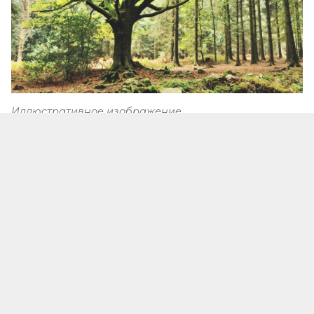
Иллюстративное изображение
Исследователи из Австрии и ФРГ задались
вопросом, какие древесные породы подходят
для восстановления утраченных лесов.
Оказалось, что таковых немного. К примеру, для
смешанных лесов подойдет дуб черешчатый.
Отсутствие смешанных лесов угрожает
экосистемам. В Европе виды деревьев не столь
разнообразны, как в восточноазиатских и
североамериканских регионах. А в ближайшие
годы количество видов продолжит