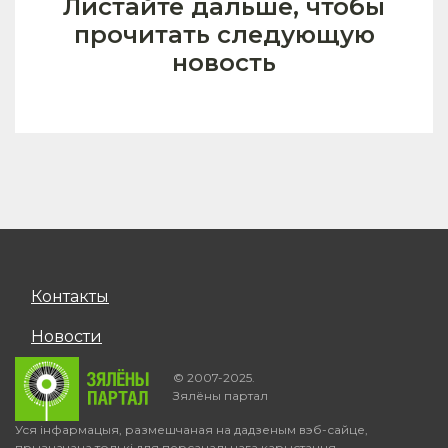
Листайте дальше, чтобы
прочитать следующую
новость
Контакты
Новости
© 2007-2025.
Зялёны партал
Уся інфармацыя, размешчаная на дадзеным вэб-сайце,
прызначана толькі для персанальнага карыстання.