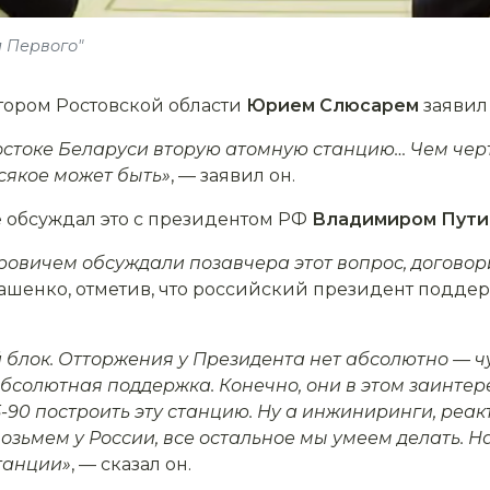
л Первого"
атором Ростовской области
Юрием Слюсарем
заяви
остоке Беларуси вторую атомную станцию… Чем черт
Всякое может быть»
, — заявил он.
е обсуждал это с президентом РФ
Владимиром Пут
вичем обсуждали позавчера этот вопрос, договор
ашенко, отметив, что российский президент поддер
 блок. Отторжения у Президента нет абсолютно — чу
бсолютная поддержка. Конечно, они в этом заинтер
-90 построить эту станцию. Ну а инжиниринги, реак
зьмем у России, все остальное мы умеем делать. Н
танции»
, — сказал он.