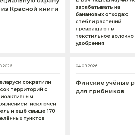
пециальную охрану
зарабатывать на
 из Красной книги
банановых отходах:
стебли растений
превращают в
текстильное волокно
удобрения
8.2026
04.08.2026
еларуси сократили
Финские учёные р
сок территорий с
для грибников
диоактивным
рязнением: исключен
ель и ещё свыше 170
елённых пунктов