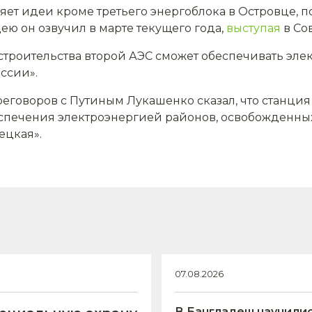
ет идеи кроме третьего энергоблока в Островце, п
ею он озвучил в марте текущего года,
выступая
в Со
ае строительства второй АЭС сможет обеспечивать э
оссии».
реговоров с Путиным Лукашенко сказал, что станция
спечения электроэнергией районов, освобожденных
ецкая».
07.08.2026
В Бангладеш научили