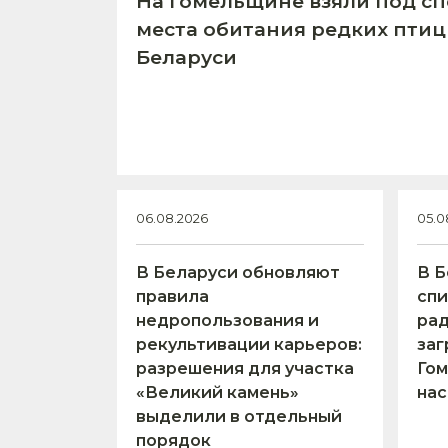
На Гомельщине взяли под с
места обитания редких птиц
Беларуси
06.08.2026
05.0
В Беларуси обновляют
В Б
правила
спи
недропользования и
ра
рекультивации карьеров:
заг
разрешения для участка
Гом
«Великий камень»
нас
выделили в отдельный
порядок