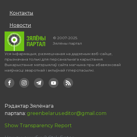
Контакты
Новости
© 2007-2025.
Зялёны партал
Уся інфармацыя, размешчаная на дадзеным вэб-сайце,
прызначана толькі для персанальнага карыстання.
Выкарыстанне матэрыялаў сайта магчыма пры абавязковай
наяўнасці зваротнай і актыўнай гіперспасылкі.
Рэдактар Зялёнага
партала:
greenbelarus.editor@gmail.com
Show Transparency Report