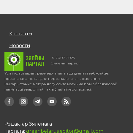
Контакты
Новости
© 2007-2025.
Зялёны партал
Уся інфармацыя, размешчаная на дадзеным вэб-сайце,
прызначана толькі для персанальнага карыстання.
Выкарыстанне матэрыялаў сайта магчыма пры абавязковай
наяўнасці зваротнай і актыўнай гіперспасылкі.
Рэдактар Зялёнага
партала:
greenbelarus.editor@gmail.com