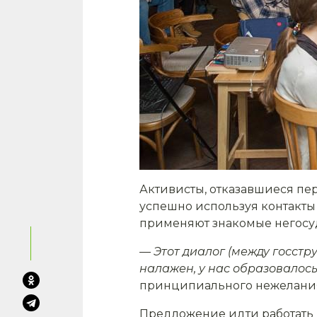
Активисты, отказавшиеся пе
успешно используя контакты
применяют знакомые негосу
— Этот диалог (между госстр
налажен, у нас образовалос
принципиального нежелания 
Предложение идти работать в