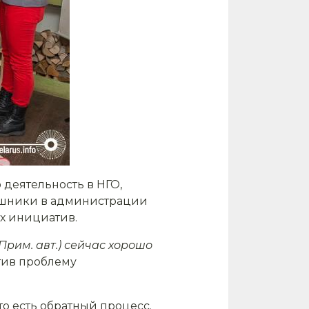
деятельность в НГО,
ГОшники в администрации
х инициатив.
рим. авт.) сейчас хорошо
тив проблему
о есть обратный процесс.