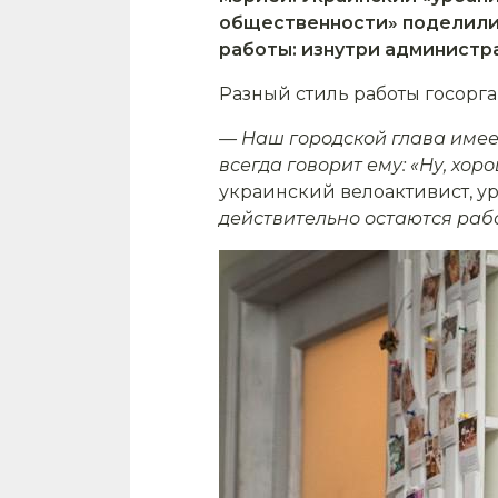
общественности» поделилис
работы: изнутри администра
Разный стиль работы госорга
— Наш городской глава имеет 
всегда говорит ему: «Ну, хор
украинский велоактивист, у
действительно остаются рабо