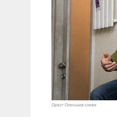
Орест Олеськив слева