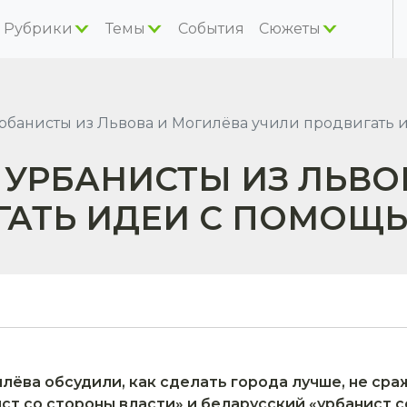
Рубрики
Темы
События
Сюжеты
урбанисты из Львова и Могилёва учили продвигать 
: УРБАНИСТЫ ИЗ ЛЬВ
ГАТЬ ИДЕИ С ПОМОЩ
лёва обсудили, как сделать города лучше, не сраж
ст со стороны власти» и беларусский «урбанист 